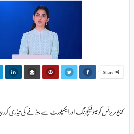
Share
کنزیومر بزنس کو مینوفیکچرنگ اور ایکسپورٹ سے جوڑنے کی تیاری کرر