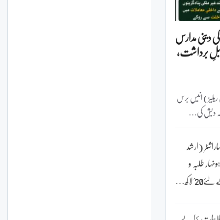
کی دینی مدارس
بلِ برداشت،
گست 2026 (پریس ریلیز) انیس برس
گلہ دیش کی…
اراشٹر (ارشد
ہار طلبہ و
؍ لاکھ…
لاحات كا بے