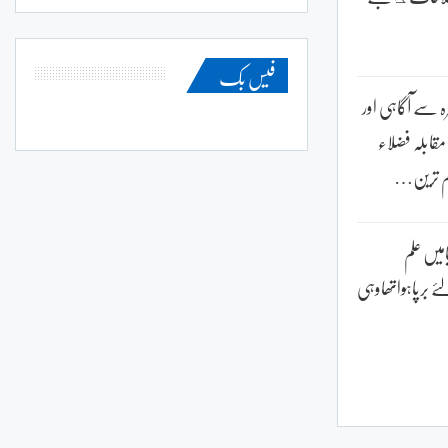
فیس بک
ہ سے آگاہی اور
 مقابلہ فضلاء
ہم ترین…
امیں علم
 برپاہواتھاوہی