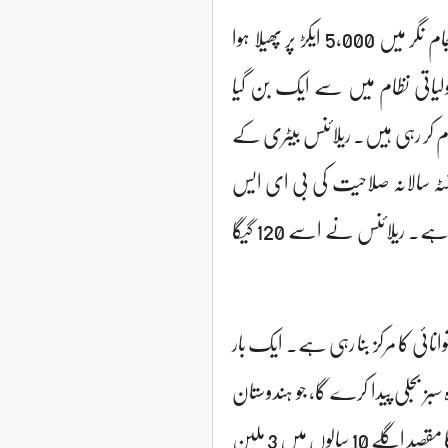
انہوں نے بتایا کہ دھیرو بھائی امبانی گرین انرجی گیگا کمپلیکس، جو جام نگر میں 5,000 ایکڑ پر پھیلا ہوا
لیاتی نظام میں سے ایک بن گیا
م کر رہی ہیں۔ ریلائنس بیٹری کے
یل رہی ہے۔ کمپنی کی 40 گیگا واٹ گھنٹہ سالانہ صلاحیت کی بی ای ایس
ایس اور سیل گیگا فیکٹری کا پہلا مرحلہ اس سال شروع ہونے والا ہے۔ ریلائنس نے اسے 120 گیگا
یں 550,000 ایکڑ پر قابل تجدید توانائی کا مرکز بنا رہی ہے۔ ایک بار
ہ 40 بلین یونٹس سے زیادہ سبز بجلی پیدا کرے گا، جو ہندوستان
کی سالانہ بجلی کی ضروریات کا تقریباً 3 فیصد نمائندگی کرتا ہے۔ کمپنی کا مقصد اگلے 10 سالوں میں 3 ملین