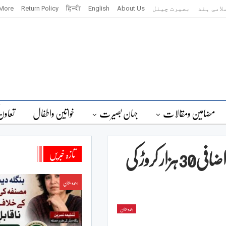
لامی ہند
بصیرت چینل
About Us
English
हिन्दी
Return Policy
More
مضامین ومقالات
جہان بصیرت
خواتین واطفال
تعاون
بھارت میں فوڈ پارک کے نیٹ ورک میں اضافی30ہزار کروڑ کی
تازہ خبریں
ہندوستان
ہندوستان