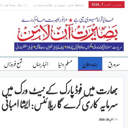
جمعہ, اگست 7, 2026
تحفظ ختم نبوت و عظمت صحابہ
رابطہ صحافت اس
سرورق
ہندوستان
مسلم دنیا
اخبارجہاں
شمع فروزاں
سرمایہ کاری کرے گا ریلائنس: ایشا امبانی
On
جون 20, 2026