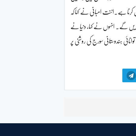
 کرنا ہے۔اننت امبانی نے کہا کہ
 200,000 گرین ملازمتیں پیدا کریں گے۔ انہوں نے کہا، دنیا نے
وانائی ہندوستانی سورج کی روشنی پر