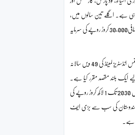
ا رہی ہے۔ اگلے تین سالوں میں،
ریلائنس کنزیومر پروڈکٹس لمیٹڈ مربوط فوڈ پارکس کے نیٹ ورک میں اضافی30,000 کروڑ روپے کی سرمایہ
ریلائنس کنزیومر پروڈکٹس لمیٹڈ کی چیئرپرسن ایشاایم۔ امبانی نے ریلائنس انڈسٹریز لمیٹڈ کی 49 ویں سالانہ
 ایک بلند مقصد مقرر کیا ہے۔
انہوں نے بتایا کہ آر سی پی ایل کی قریبی مدت کی خواہش مالی سال 2030 تک 1 لاکھ کروڑ روپے کی
 کو ہندوستان کی سب سے بڑی ایف
ا ہے۔