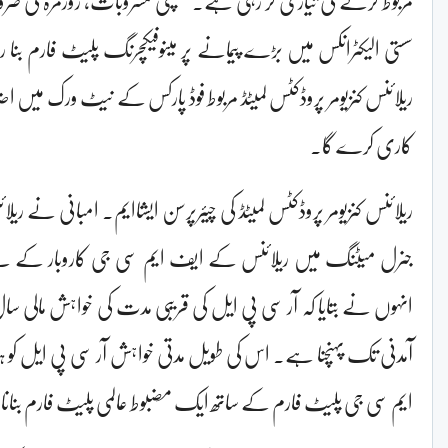
سستی الیکٹرانکس میں بڑے پیمانے پر مینوفیکچرنگ پلیٹ فارم بن
کاری کرے گا۔
جنرل میٹنگ میں ریلائنس کے ایف ایم سی جی کاروبار کے لیے
آمدنی تک پہنچنا ہے۔ اس کی طویل مدتی خواہش آر سی پی ایل
ایم سی جی پلیٹ فارم کے ساتھ ایک مضبوط عالمی پلیٹ فارم بنان