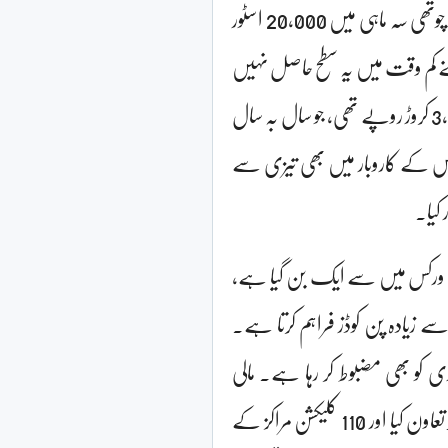
انہوں نے مزید بتایا کہ ریلائنس ریٹیل نے بھی مالی سال 2026 کی چوتھی سہ ماہی میں 20,000 اسٹور
اتنے کم وقت میں یہ سطح حاصل نہیں
کی۔ مالی سال 2026 میں ریلائنس ریٹیل کی مجموعی آمدنی 3,70,026 کروڑ روپے تھی، جو سال بہ سال
مرس کے کاروبار میں بھی تیزی سے
رکس میں سے ایک بن گیا ہے،
 3,100 سے زیادہ اسٹورز کے ذریعے 1,200 شہروں اور 5,100 سے زیادہ پن کوڈز فراہم کرتا ہے۔
ی کو بھی مضبوط کر رہا ہے۔ مالی
سال2026 میں، کمپنی نے 40,000 سے زیادہ کسانوں کے ساتھ تعاون کیا اور 110 کلیکشن مراکز کے