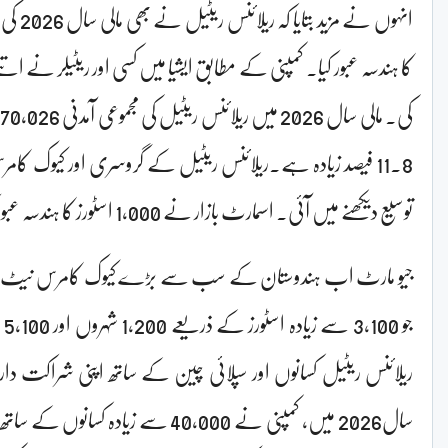
کا ہندسہ عبور کیا۔ کمپنی کے مطابق ایشیا میں کسی اور ریٹیلر نے 
11.8 فیصد زیادہ ہے۔ریلائنس ریٹیل کے گروسری اور کیوک کا
توسیع دیکھنے میں آئی۔ اسمارٹ بازار نے 1,000 اسٹورز کا ہندسہ عبور کیا۔
جیو مارٹ اب ہندوستان کے سب سے بڑے کیوک کامرس نیٹ و
جو
ریلائنس ریٹیل کسانوں اور سپلائی چین کے ساتھ اپنی شراکت دار