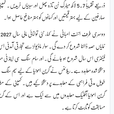
ذریعے تقریباً 5.7 لاکھ میٹرک ٹن تازہ پھل اور سبزیاں خرید
صارفین کے لیے بہتر قیمتیں اور کسانوں کو بہتر منافع حاصل ہوا۔
د
نمایاں حصہ ڈالنا شروع کر دے گی۔ سولر ماڈیولز سے تجارتی آمدن
فیکٹری اس سال شروع ہو جائے گی۔ اور سام سنگ سی اینڈ ٹی معا
طویل مدتی فراہمی کے معاہدے پر دستخط کیے ہیں۔ کمپنی کے 
گرین امونیا آفٹیک معاہدوں میں سے ایک ہے اور اس کے گرین 
مسابقت کو ثابت کرتا ہے۔