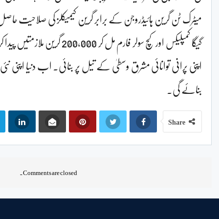
میٹرک ٹن گرین ہائیڈروجن کے برابر گرین کیمیکلز کی صلاحیت حاصل
گیگا کمپلیکس اور کچ سولر فارم مل کر
اپنی پرانی توانائی مشرق وسطیٰ کے تیل پر بنائی۔ اب دنیا اپنی نئی ت
بنائے گی۔
Share
Comments are closed.