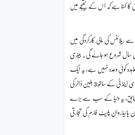
یں۔ کمپنی کا کہنا ہے کہ اس کے نتیجے میں
وسری طرف اننت امبانی نے کہا، نئی توانائی مالی سال 2027 سے ریلائنس کی مالی کارکردگی میں
ی اس سال شروع ہو جائے گی۔ بیٹری
ہدہ کوئی وعدہ نہیں ہے، یہ ایک
دستخط شدہ معاہدہ ہے۔ریلائنس نے گرین امونیا کے لیے سیم سنگ سی اینڈ ٹی کے ساتھ 3 بلین ڈالر کی
مطابق، یہ دنیا کے سب سے بڑے
ہائیڈروجن پلیٹ فارم کی تجارتی