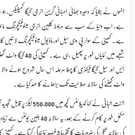
ہے، اب دنیا کے سب سے مربوط کلین انرجی مینوفیکچرنگ ماحو
ہے۔ کمپنی کے سولر پی وی سیل اور ماڈیول مینوفیکچرنگ لائنیں کا
شعبے میں نمایاں طور پر پھ
واٹ گھنٹے کی سالانہ صلاحیت تک بڑھانے کا عہد کیا ہے۔
اننت انبانی نے کہا کہریلائنس کچھ م
مکمل طور پر کام کرنے کے بعد، یہ سالان