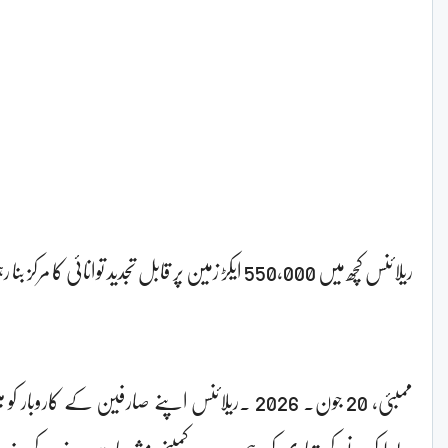
ریلائنس کچھ میں 550,000 ایکڑ زمین پر قابل تجدید توانائی کا مرکز بنا رہی ہے: اننت امبانی
ممبئی، 20 جون۔ 2026 ۔ریلائنس اپنے صارفین کے کارو
مربوط کرنے کی تیاری کر رہی ہے۔ کمپنی مشروبات، روزمرہ کی ضرور