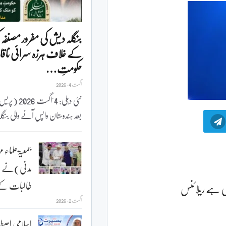
بنگلہ دیش کی مفرور مصنفہ 
کے خلاف ہرزہ سرائی ناقا
حکومتِ…
اگست 4, 2026
نئی دہلی: 4 ؍ا
بعد ہندوستان واپس آنے والی بن
جمعیۃعلماء مہ
مدنی)نے ہون
طالبات کے لئے20
ہی ہے ریلائنس
اگست 2, 2026
اسلامی اصط