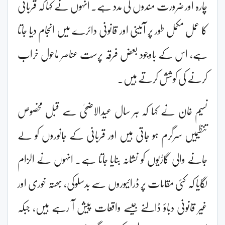
چارہ اور ضرورت مندوں کی مدد ہے۔ انہوں نے کہا کہ قربانی
کا عمل مکمل طور پر آئینی اور قانونی دائرے میں انجام دیا جاتا
ہے، اس کے باوجود بعض فرقہ پرست عناصر ماحول خراب
کرنے کی کوشش کرتے ہیں۔
نسیم خان نے کہا کہ ہر سال عیدالاضحیٰ سے قبل مخصوص
تنظیمیں سرگرم ہو جاتی ہیں اور قربانی کے جانوروں کو لے
جانے والی گاڑیوں کو نشانہ بنایا جاتا ہے۔ انہوں نے الزام
لگایا کہ کئی مقامات پر ڈرائیوروں سے بدسلوکی، بھتہ خوری اور
غیر قانونی دباؤ ڈالنے جیسے واقعات پیش آ رہے ہیں، جبکہ