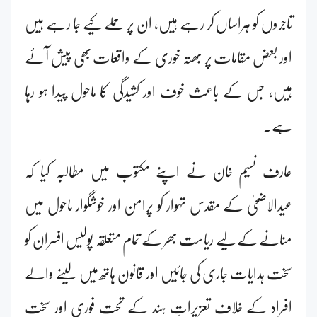
تاجروں کو ہراساں کر رہے ہیں، ان پر حملے کیے جا رہے ہیں
اور بعض مقامات پر بھتہ خوری کے واقعات بھی پیش آئے
ہیں، جس کے باعث خوف اور کشیدگی کا ماحول پیدا ہو رہا
ہے۔
عارف نسیم خان نے اپنے مکتوب میں مطالبہ کیا کہ
عیدالاضحیٰ کے مقدس تہوار کو پرامن اور خوشگوار ماحول میں
منانے کے لیے ریاست بھر کے تمام متعلقہ پولیس افسران کو
سخت ہدایات جاری کی جائیں اور قانون ہاتھ میں لینے والے
افراد کے خلاف تعزیراتِ ہند کے تحت فوری اور سخت