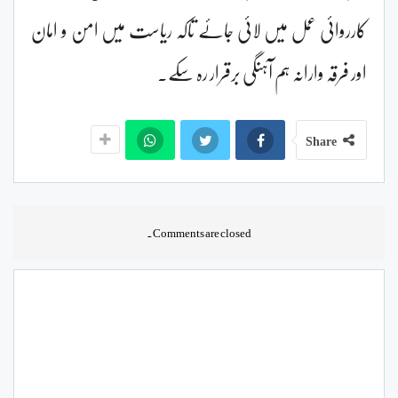
کارروائی عمل میں لائی جائے تاکہ ریاست میں امن و امان
اور فرقہ وارانہ ہم آہنگی برقرار رہ سکے۔
Share
Comments are closed.