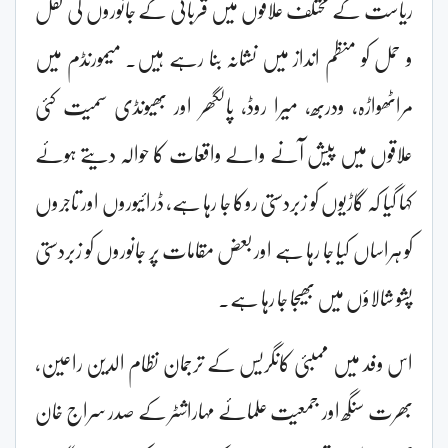
ریاست کے مختلف علاقوں میں قربانی کے جانوروں کی نقل
و حمل کو منظم انداز میں نشانہ بنا رہے ہیں۔ میمورنڈم میں
مراٹھواڑہ، ودربھ، میرا روڈ، پالگھر اور بھیونڈی سمیت کئی
علاقوں میں پیش آنے والے واقعات کا حوالہ دیتے ہوئے
کہا گیا کہ گاڑیوں کو زبردستی روکا جا رہا ہے، ڈرائیوروں اور تاجروں
کو ہراساں کیا جا رہا ہے اور بعض مقامات پر جانوروں کو زبردستی
پشو شالاؤں میں بھیجا جا رہا ہے۔
اس وفد میں ممبئی کانگریس کے ترجمان نظام الدین راعین،
بھرت سنگھ اور جمعیت علمائے مہاراشٹر کے صدر سراج خان