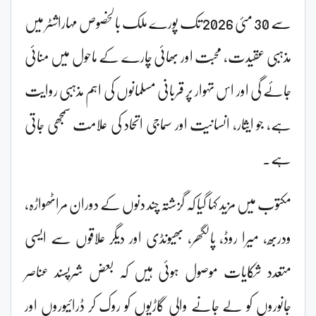
سے 30 مئی 2026 تک پورے ملک بالخصوص مہاراشٹر میں
مذہبی عقیدت، محبت اور بھائی چارے کے ماحول میں منائی
جائے گی اور اس تہوار پر قربانی مسلمانوں کی اہم مذہبی روایت
ہے، جو ایثار، انسانیت اور سماجی اتحاد کی علامت سمجھی جاتی
ہے۔
مکتوب میں مزید کہا گیا کہ گزشتہ چند دنوں کے دوران مراٹھواڑہ،
ودربھ، میرا روڈ، پالگھر، بھیونڈی اور دیگر علاقوں سے ایسی
متعدد شکایات موصول ہوئی ہیں کہ بعض شرپسند عناصر
جانوروں کو لے جانے والی گاڑیوں کو روک کر ڈرائیوروں اور