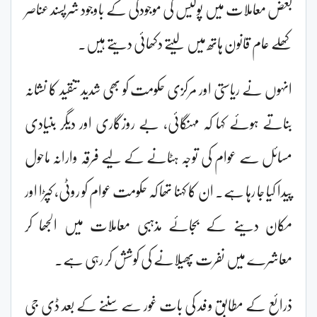
بعض معاملات میں پولیس کی موجودگی کے باوجود شرپسند عناصر
کھلے عام قانون ہاتھ میں لیتے دکھائی دیتے ہیں۔
انہوں نے ریاستی اور مرکزی حکومت کو بھی شدید تنقید کا نشانہ
بناتے ہوئے کہا کہ مہنگائی، بے روزگاری اور دیگر بنیادی
مسائل سے عوام کی توجہ ہٹانے کے لیے فرقہ وارانہ ماحول
پیدا کیا جا رہا ہے۔ ان کا کہنا تھا کہ حکومت عوام کو روٹی، کپڑا اور
مکان دینے کے بجائے مذہبی معاملات میں الجھا کر
معاشرے میں نفرت پھیلانے کی کوشش کر رہی ہے۔
ذرائع کے مطابق وفد کی بات غور سے سننے کے بعد ڈی جی