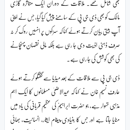
بھی شامل تھے۔ ملاقات کے دوران ایک متاثرہ گاڑی
مالک کو بھی ڈی جی پی کے سامنے پیش کیا گیا، جس نے اپنی
آپ بیتی بیان کرتے ہوئے کہا کہ سڑکوں پر انہیں روک کر نہ
صرف ذہنی اذیت دی جا رہی ہے بلکہ مالی نقصان پہنچانے
کی بھی کوشش کی جا رہی ہے۔
ڈی جی پی سے ملاقات کے بعد میڈیا سے گفتگو کرتے ہوئے
عارف نسیم خان نے کہا کہ عیدالاضحیٰ مسلمانوں کا ایک اہم
مذہبی تہوار ہے، جو حضرت ابراہیمؑ کی عظیم قربانی کی یاد میں
منایا جاتا ہے اور جس کا بنیادی پیغام ایثار، انسانیت، بھائی