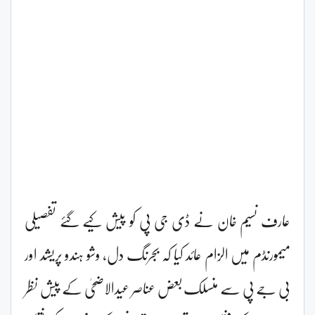
عارف نسیم خان نے ڈی جی پی کو پیش کیے گئے تفصیلی
میمورنڈم میں الزام عائد کیا کہ بجرنگ دل، وشو ہندو پریشد اور
بی جے پی سے منسلک بعض عناصر عیدالاضحیٰ کے پیش نظر