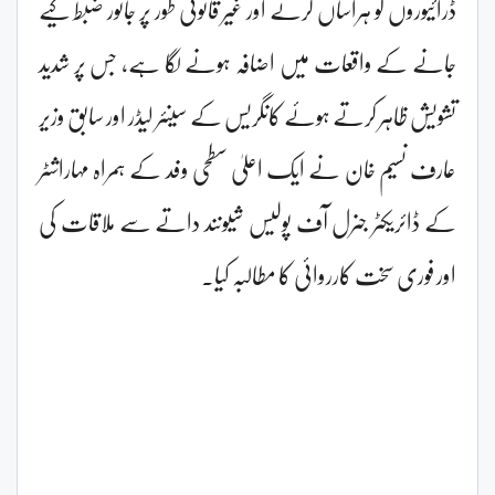
ڈرائیوروں کو ہراساں کرنے اور غیر قانونی طور پر جانور ضبط کیے
جانے کے واقعات میں اضافہ ہونے لگا ہے، جس پر شدید
تشویش ظاہر کرتے ہوئے کانگریس کے سینئر لیڈر اور سابق وزیر
عارف نسیم خان نے ایک اعلیٰ سطحی وفد کے ہمراہ مہاراشٹر
کے ڈائریکٹر جنرل آف پولیس شیونند داتے سے ملاقات کی
اور فوری سخت کارروائی کا مطالبہ کیا۔