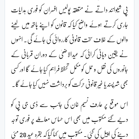
پی شیوانند داتے نے متعلقہ پولیس افسران کو فوری ہدایات
جاری کرتے ہوئے واضح کیا کہ قانون کو اپنے ہاتھ میں لینے
والوں کے خلاف سخت قانونی کارروائی کی جائے گی۔ انہوں
نے یقین دہانی کرائی کہ عیدالاضحیٰ کے دوران قربانی کے
جانوروں کی نقل و حمل کو مکمل تحفظ فراہم کیا جائے گا اور کسی
بھی شرپسند یا غیر قانونی حرکت کو برداشت نہیں کیا جائے گا۔
اس موقع پر عارف نسیم خان کی جانب سے ڈی جی پی کو
دیے گئے مکتوب میں بھی اس حساس معاملے پر فوری توجہ
دینے کی اپیل کی گئی۔ مکتوب میں کہا گیا کہ بقرہ عید 28 مئی