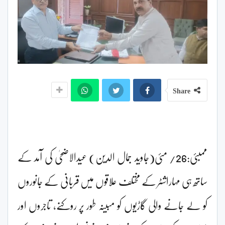
Share
ممبئی:26/ مئی(جاوید جمال الدین) عیدالاضحیٰ کی آمد کے
ساتھ ہی مہاراشٹر کے مختلف علاقوں میں قربانی کے جانوروں
کو لے جانے والی گاڑیوں کو مبینہ طور پر روکنے، تاجروں اور