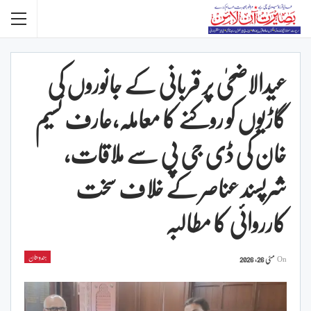
عیدالاضحیٰ پر قربانی کے جانوروں کی
گاڑیوں کو روکنے کا معاملہ,عارف نسیم
خان کی ڈی جی پی سے ملاقات،
شرپسند عناصر کے خلاف سخت
کارروائی کا مطالبہ
ہندوستان
On
مئی 26, 2026