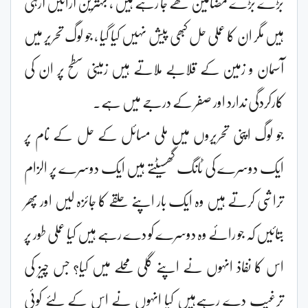
بڑے بڑے مضامین لکھے جا رہے ہیں ، بہترین آرائیں آرہی
ہیں مگر ان کا عملی حل کبھی پیش نہیں کیا گیا ، جو لوگ تحریر میں
آسمان و زمین کے قلابے ملاتے ہیں زمینی سطح پر ان کی
کارکردگی ندارد اور صفر کے درجے میں ہے۔
جو لوگ اپنی تحریروں میں ملی مسائل کے حل کے نام پر
ایک دوسرے کی ٹانگ گھسیٹتے ہیں ایک دوسرے پر الزام
تراشی کرتے ہیں وہ ایک بار اپنے حلقے کا جائزہ لیں اور پھر
بتائیں کہ جو رائے وہ دوسرے کو دے رہے ہیں کیا عملی طور پر
اس کا نفاذ انہوں نے اپنے گلی محلے میں کیا؟ جس چیز کی
ترغیب دے رہےہیں کیا انہوں نے اس کے لئے کوئی