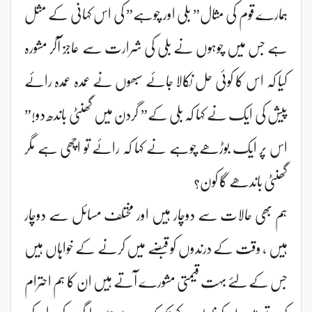
ہمارے قوم کی مثال” بلی اور چوہے” کی اس کہانی کے مثل
ہے جس میں چوہوں نے بلی کی شرارت سے عاجز آکر مشورہ
کیا کہ اس کا کوئی حل نکالا جائے سبھوں نے عمدہ عمدہ رائے
پیش کی ایک نے کہا کہ بلی کے” گردن میں گھنٹی باندھ دو!”
اس پر ایک بوڑھے چوہے نے کہا کہ رائے تو اچھی ہے مگر
گھنٹی باندھے گا کون؟
ہم بھی حالات سے دوچار ہیں اور مختلف مسائل سے دوچار
ہیں ، وقت کے درندوں کو قبضے میں کرنے کے خواہاں ہیں
جس کے لئے بہت قیمتی مشورے آتے ہیں ان کا ہم احترام