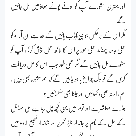
اور بہترین مشورے آپ کو اونے پونے بھاؤ میں مل جائیں
گے۔
مگر اس کے برعکس جو چیز نایاب پائیں گے وہ ہے ان آراء کو
عملی جامہ پہنانا، عملی طور پر اس کا لائحہ عمل پیش کرنا ، آپ کو
مشورے مل جائیں گے مگر عملی طور جب اس کا حل دریافت
کریں گے تو لوگ چراغ پا ہو جائیں گے کہ ہم مشورہ بھی دیں ،
ہم راستہ بھی دکھائیں اور چلنا بھی سکھائیں؟
ہمارے معاشرے اور قوم میں یہی کچھ چل رہا ہے ملی مسائل
کے حل کے نام پر جاندار طرز تحریر اور شاندار فصیح اردو میں