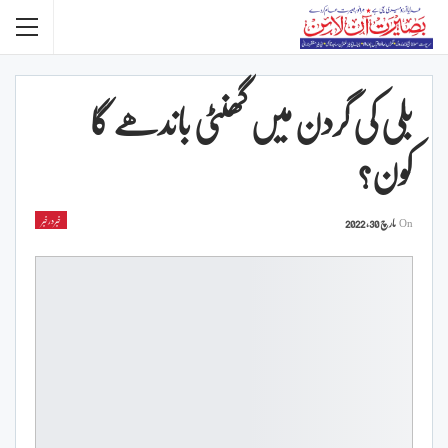
بلی کی گردن میں گھنٹی باندھے گا
کون؟
خبردرخبر
On
مارچ 30, 2022