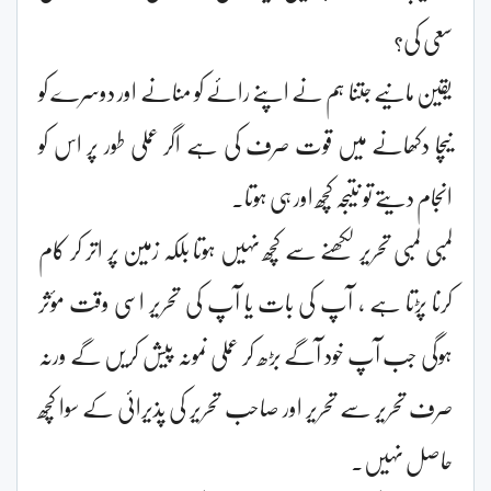
سعی کی؟
یقین مانیے جتنا ہم نے اپنے رائے کو منانے اور دوسرے کو
نیچا دکھانے میں قوت صرف کی ہے اگر عملی طور پر اس کو
انجام دیتے تو نتیجہ کچھ اور ہی ہوتا۔
لمبی لمبی تحریر لکھنے سے کچھ نہیں ہوتا بلکہ زمین پر اتر کر کام
کرنا پڑتا ہے ، آپ کی بات یا آپ کی تحریر اسی وقت مؤثر
ہوگی جب آپ خود آگے بڑھ کر عملی نمونہ پیش کریں گے ورنہ
صرف تحریر سے تحریر اور صاحب تحریر کی پذیرائی کے سوا کچھ
حاصل نہیں۔