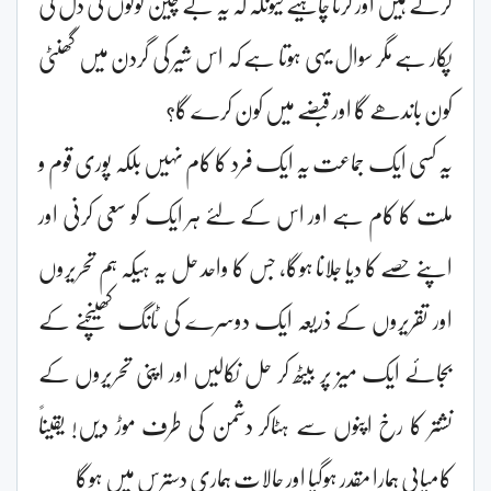
کرتے ہیں اور کرنا چاہیے کیونکہ کہ یہ بے چین لوگوں کی دل کی
پکار ہے مگر سوال یہی ہوتا ہے کہ اس شیر کی گردن میں گھنٹی
کون باندھے گا اور قبضے میں کون کرے گا؟
یہ کسی ایک جماعت یہ ایک فرد کا کام نہیں بلکہ پوری قوم و
ملت کا کام ہے اور اس کے لئے ہر ایک کو سعی کرنی اور
اپنے حصے کا دیا جلانا ہوگا، جس کا واحد حل یہ ہیکہ ہم تحریروں
اور تقریروں کے ذریعہ ایک دوسرے کی ٹانگ کھینچنے کے
بجائے ایک میز پر بیٹھ کر حل نکالیں اور اپنی تحریروں کے
نشتر کا رخ اپنوں سے ہٹاکر دشمن کی طرف موڑ دیں! یقیناً
کامیابی ہمارا مقدر ہوگیا اور حالات ہماری دسترس میں ہوگا