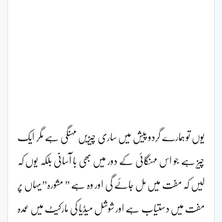
یوں تو ہمارے گردو پیش میں ساری چیزیں مہنگی ہے مگر ایک
چیز ہے جو اس مہنگائی کے دور میں بھی با آسانی بلکہ یوں کہ
لیں کہ مفت میں مل جائے گی اور وہ ہے ” مشورہ” یہاں پر
مفت میں دستیاب ہے اور شوشل میڈیا کی مارکیٹ میں عمدہ