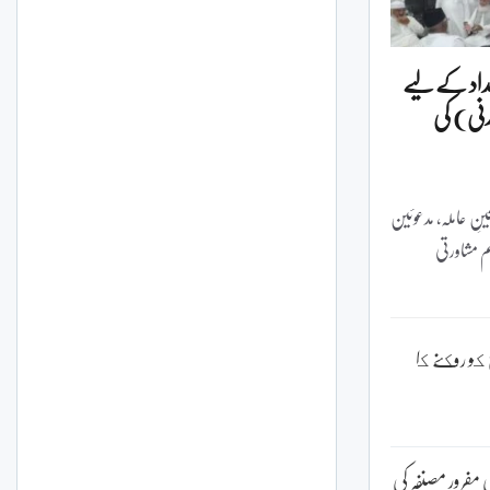
مداد کے لیے
مدنی) کی
کینِ عاملہ، مدعوئین
م مشاورتی
كو روكنے كا
 مفرور مصنفہ کی