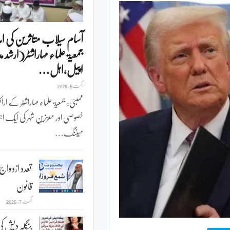
آسام سیلاب متاثرین کی ا
جمعیۃ علماء مہاراشٹر(ارشد 
اپیل،اہل…
اگست 8, 2026
ممبئی: جمعیۃ علماء مہاراشٹر کے ارا
خصوصی اور معززینِ شہر کی ایک اہ
میٹنگ…
تعدد ازدواج 
قانون
اگست 7, 2026
بنگلہ دیش کی