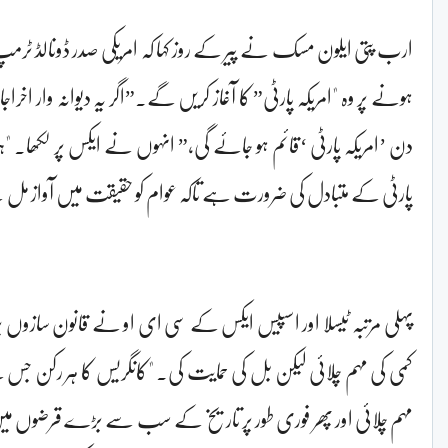
ارب پتی ایلون مسک نے پیر کے روز کہا کہ امریکی صدر ڈونالڈ ٹر
ہونے پر وہ "امریکہ پارٹی” کا آغاز کریں گے۔”اگر یہ دیوانہ وار اخراج
دن ’امریکہ پارٹی ‘قائم ہو جائے گی،” انہوں نے ایکس پر لکھا۔ 
پارٹی کے متبادل کی ضرورت ہے تاکہ عوام کو حقیقت میں آواز مل
پہلی مرتبہ ٹیسلا اور اسپیس ایکس کے سی ای او نے قانون سازوں پ
کمی کی مہم چلائی لیکن بل کی حمایت کی۔ "کانگریس کا ہر رکن جس 
مہم چلائی اور پھر فوری طور پر تاریخ کے سب سے بڑے قرضوں 