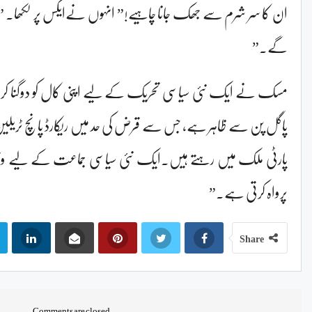
ان کا سر شرم سے جھک جانا چاہیے!” انہوں نےایکس پر لکھا۔ ” وہ
گے۔”
مسک نے ایک نئی سیاسی تحریک کے لیے اپنی کال کو دوگنا ک
پاگل پن سے ظاہر ہے، جس سے قرض کی حد میں ریکارڈ پانچ ٹریلین ڈ
پارٹی ملک میں رہتے ہیں۔ایک نئی سیاسی جماعت کے لیے وق
پرواہ کرتی ہے.”
Share
Comments are closed.