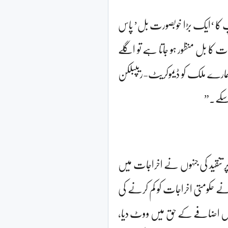
مپ کا ‘ایک بڑا خوبصورت بل’ پاس
ات کا بل منظور ہو جاتا ہے تو اگلے
"ہمارے ملک کو ڈیموکریٹ-ریپبلکن
 سکے۔”
ر تنقید کی جنہوں نے اخراجات میں
نے حکومتی اخراجات کو کم کرنے کی
میں اضافے کے حق میں ووٹ دیا،