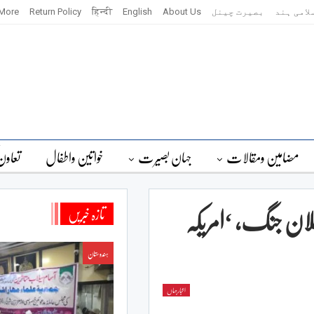
لامی ہند
بصیرت چینل
About Us
English
हिन्दी
Return Policy
More
مضامین ومقالات
جہان بصیرت
خواتین واطفال
تعاون
ن جنگ، ‘امریکہ
تازہ خبریں
ہندوستان
اخبارجہاں