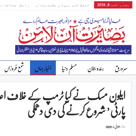
ہفتہ, اگست 8, 2026
تحفظ ختم نبوت و عظمت صحابہ
رابطہ صحافت اس
سرورق
ہندوستان
مسلم دنیا
اخبارجہاں
شمع فروزاں
ایلون مسک نے کیا ٹرمپ کے خلاف اعلا
پارٹی’ شروع کرنے کی دی دھمکی
On
جولائی 1, 2025