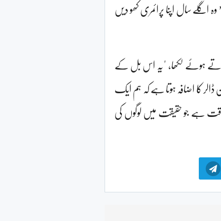
 اگلے سال اپنا پرائمری کھو دیں
رتے ہوئے لکھا، "یہ اس بل کے
الر کا اضافہ ہوتا ہے کہ ہم ایک
ت ہے جو حقیقت میں لوگوں کی