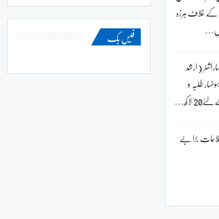
 کے خلاف ہرزہ
بلِ…
فیس بک
اراشٹر (ارشد
ہار طلبہ و
؍ لاکھ…
لاحات كا بے