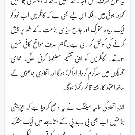
یہ موقع صرف اس وجہ سے نہیں ہے کہ دوسری جماعتیں
کمزور ہوئی ہیں، بلکہ اس لیے بھی ہے کہ کانگریس اب خود کو
ایک زیادہ متحرک اور جارح سیاسی جماعت کے طور پر پیش
کرنے کی کوشش کر رہی ہے۔تاہم صرف مواقع کافی نہیں
ہوتے۔ کانگریس کو اپنی تنظیم مضبوط کرنی ہوگی، عوامی
تحریکوں میں سرگرم کردار ادا کرنا ہوگا اور اتحادی جماعتوں کے
ساتھ اعتماد کا رشتہ قائم رکھنا ہوگا۔
انڈیا اتحاد کی حالیہ میٹنگ نے یہ واضح کر دیا ہے کہ اپوزیشن
جماعتیں اب بھی بی جے پی کے مقابلے میں ایک مشترکہ