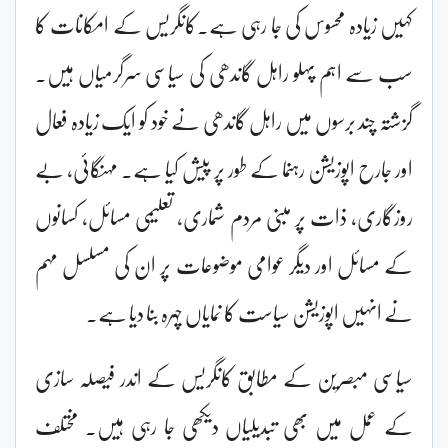
کہیں زیادہ محسوس کی جا رہی ہے۔کانگریس کے امکانات کا
سب سے اہم پہلو راہل گاندھی کی سیاسی سرگرمیاں ہیں۔
گزشتہ چند برسوں میں راہل گاندھی نے خود کو ایک زیادہ فعال
اور جارح اپوزیشن رہنما کے طور پر پیش کیا ہے۔ مہنگائی، بے
روزگاری، ذات پر مبنی مردم شماری، تعلیمی مسائل، کسانوں
کے مسائل اور دیگر عوامی موضوعات پر ان کی مسلسل مہم
نے انہیں اپوزیشن سیاست کا نمایاں چہرہ بنا دیا ہے۔
سیاسی مبصرین کے مطابق کانگریس کے اندر فیصلہ سازی
کے عمل میں بھی تبدیلیاں دیکھی جا رہی ہیں۔ مختلف