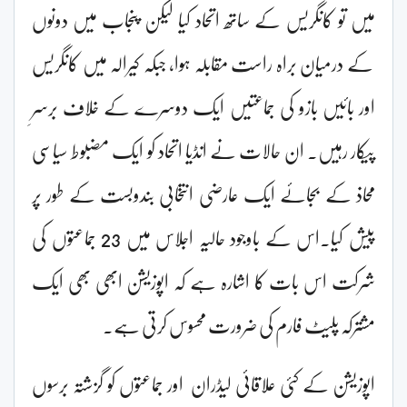
میں تو کانگریس کے ساتھ اتحاد کیا لیکن پنجاب میں دونوں
کے درمیان براہ راست مقابلہ ہوا، جبکہ کیرالہ میں کانگریس
اور بائیں بازو کی جماعتیں ایک دوسرے کے خلاف برسرِ
پیکار رہیں۔ ان حالات نے انڈیا اتحاد کو ایک مضبوط سیاسی
محاذ کے بجائے ایک عارضی انتخابی بندوبست کے طور پر
پیش کیا۔اس کے باوجود حالیہ اجلاس میں 23 جماعتوں کی
شرکت اس بات کا اشارہ ہے کہ اپوزیشن ابھی بھی ایک
مشترکہ پلیٹ فارم کی ضرورت محسوس کرتی ہے۔
اپوزیشن کے کئی علاقائی لیڈران اور جماعتوں کو گزشتہ برسوں