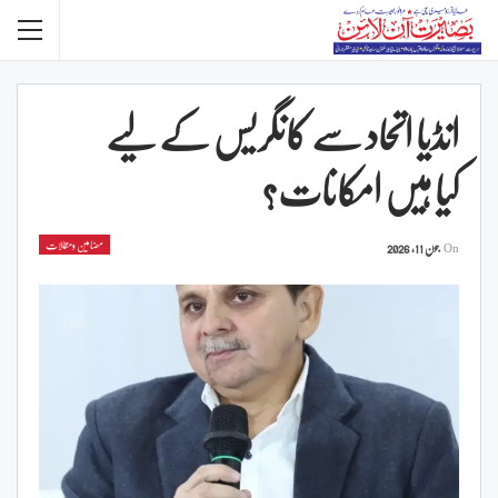
انڈیا اتحاد سے کانگریس کے لیے
کیا ہیں امکانات؟
مضامین ومقالات
On
جون 11, 2026