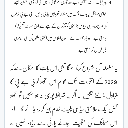
پیپر لیک، نیٹ امتحان ، بے روزگاری ، مہنگائی ، ایس آئی آر، ڈی لمیٹیشن جیسے
عوامی مسائل پر پورے ملک میں مشترکہ تحریکیں چلائی جائیں ۔ بی جے پی ترنمول
کی طرح دوسری سیاسی جماعتوں کو توڑ کر ان کے ملبے سے اپنی عمارت تعمیر کرنا
چاہتی ہے ۔ وہ پارلیمنٹ کے مانسون اجلاس میں انتخابی حلقوں کی نئی حد بندی
بل کو پاس کرا سکتی ہے ۔
یہ سلسلہ آج شروع کرنا ہوگا تبھی اس بات کا امکان ہےکہ
2029 کے انتخابات تک عوام اس اتحاد کو بی جے پی کا
متبادل ماننے لگیں ۔ اگر یہ شرائط پوری نہ ہو سکیں تو اتحاد
محض ایک علامتی سیاسی پلیٹ فارم بن کر رہ جائے گا۔ اور
اس میٹنگ کی حیثیت چائے پارٹی سے زیادہ نہیں رہ