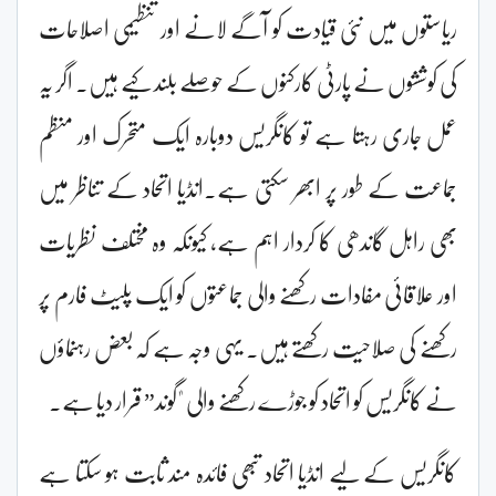
ریاستوں میں نئی قیادت کو آگے لانے اور تنظیمی اصلاحات
کی کوششوں نے پارٹی کارکنوں کے حوصلے بلند کیے ہیں۔ اگر یہ
عمل جاری رہتا ہے تو کانگریس دوبارہ ایک متحرک اور منظم
جماعت کے طور پر ابھر سکتی ہے۔انڈیا اتحاد کے تناظر میں
بھی راہل گاندھی کا کردار اہم ہے، کیونکہ وہ مختلف نظریات
اور علاقائی مفادات رکھنے والی جماعتوں کو ایک پلیٹ فارم پر
رکھنے کی صلاحیت رکھتے ہیں۔ یہی وجہ ہے کہ بعض رہنماؤں
نے کانگریس کو اتحاد کو جوڑے رکھنے والی "گوند” قرار دیا ہے۔
کانگریس کے لیے انڈیا اتحاد تبھی فائدہ مند ثابت ہو سکتا ہے