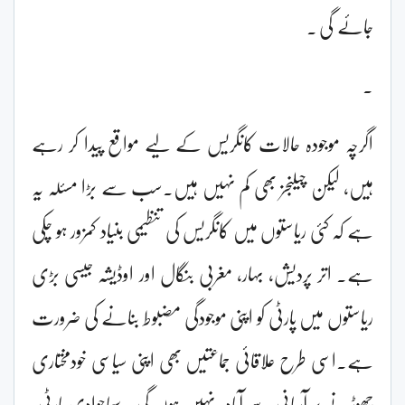
جائے گی ۔
۔
اگرچہ موجودہ حالات کانگریس کے لیے مواقع پیدا کر رہے
ہیں، لیکن چیلنجز بھی کم نہیں ہیں۔سب سے بڑا مسئلہ یہ
ہے کہ کئی ریاستوں میں کانگریس کی تنظیمی بنیاد کمزور ہو چکی
ہے۔ اتر پردیش، بہار، مغربی بنگال اور اوڈیشہ جیسی بڑی
ریاستوں میں پارٹی کو اپنی موجودگی مضبوط بنانے کی ضرورت
ہے۔اسی طرح علاقائی جماعتیں بھی اپنی سیاسی خودمختاری
چھوڑنے پر آسانی سے آمادہ نہیں ہوں گی۔ سماجوادی پارٹی،