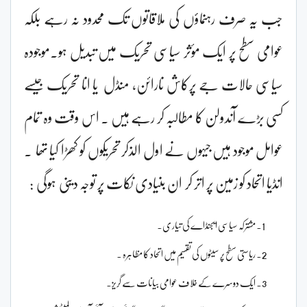
جب یہ صرف رہنماؤں کی ملاقاتوں تک محدود نہ رہے بلکہ
عوامی سطح پر ایک مؤثر سیاسی تحریک میں تبدیل ہو۔موجودہ
سیاسی حالات جے پرکاش نارائن، منڈل یا انا تحریک جیسے
کسی بڑے آندولن کا مطالبہ کر رہے ہیں ۔ اس وقت وہ تمام
عوامل موجود ہیں جیہوں نے اول الذکر تحریکوں کو کھڑا کیا تھا ۔
انڈیا اتحاد کو زمین پر اتر کر ان بنیادی نکات پر توجہ دینی ہوگی :
مشترکہ سیاسی ایجنڈاے کی تیار ی۔
ریاستی سطح پر سیٹوں کی تقسیم میں اتحاد کا مظاہرہ ۔
ایک دوسرے کے خلاف عوامی بیانات سے گریز۔