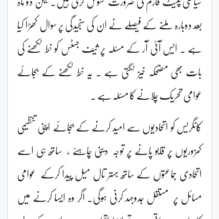
سیاسی پلیٹ فارم کی ضرورت محسوس کرتی ہیں۔لیکن دو ماہ
بعد دوبارہ ملنے کے فیصلے نے ان کی سنجیدگی پر سوال کھڑا کیا
ہے ۔ ایس آئی آر کے مسئلہ پر ثیف جسٹس کو خط لکھنے کی
بات بھی مضحکہ خیز لگتی ہے ۔ یہ خط لکھنے کے بجائے
عوامی تحریک چلانے کا مسئلہ ہے ۔
کانگریس کو اتحادیوں سے امید کرنے کے بجائے اپنی تنظیمی
کمزوریوں پر قابو پانے پر توجہ دینی چاہئے ، ساتھ ہی اسے
اتحادی جماعتوں کے ساتھ بہتر تال میل پیدا کرکے عوامی
مسائل پر مستقل جدوجہد کرنی ہوگی۔ اگر وہ ایسا کرنے میں