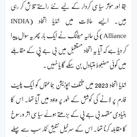
بقا اور مؤثر سیاسی کردار کے لیے نئے راستے تلاش کر رہی
ہیں۔ ایسے حالات میں انڈیا اتحاد (INDIA
Alliance) کی حالیہ میٹنگ نے ایک بار پھر یہ سوال پیدا
کر دیا ہے کہ آیا یہ اتحاد مستقبل میں بی جے پی کے مقابلے
میں کوئی مضبوط متبادل بن سکے گا یا نہیں۔
انڈیا اتحاد 2023 میں مختلف اپوزیشن جماعتوں کو ایک پلیٹ
فارم پر لانے کی کوشش کے طور پر وجود میں آیا تھا۔ اس کا
بنیادی مقصد بی جے پی کے بڑھتے ہوئے سیاسی اثر و رسوخ
کا مقابلہ کرنا تھا۔ اس کے سرخیل نتیش کمار سب سے پہلے