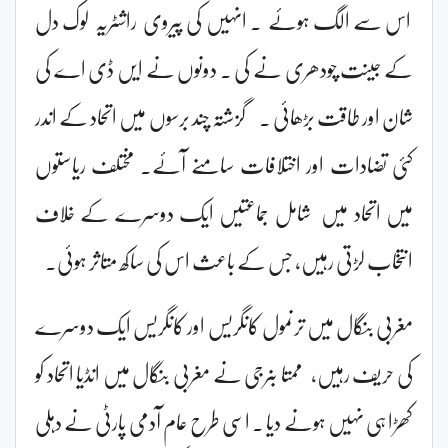
اس سے الگ ہوئے ۔ انہیں کی پیروی راشٹریہ لوک دل
کے جینت چودھری نے کی ۔ دونوں نے ایں ڈی اے کی
شان اور طاقت بڑھائی ۔ گزشتہ چند برسوں میں اتحاد کے اندر
کئی تضادات اور اختلافات سامنے آئے۔ مختلف ریاستوں
میں اتحاد میں شامل جماعتیں ایک دوسرے کے خلاف
انتخاب لڑتی رہیں، جس کے باعث اس کی ساکھ متاثر ہوئی۔
مغربی بنگال میں ترنمول کانگریس اور کانگریس ایک دوسرے
کی حریف رہیں، ممتا بنرجی نے مغربی بنگال میں انڈیا اتحاد کو
کھڑا ہی نہیں ہونے دیا ۔ اسی طرح عام آدمی پارٹی نے دہلی