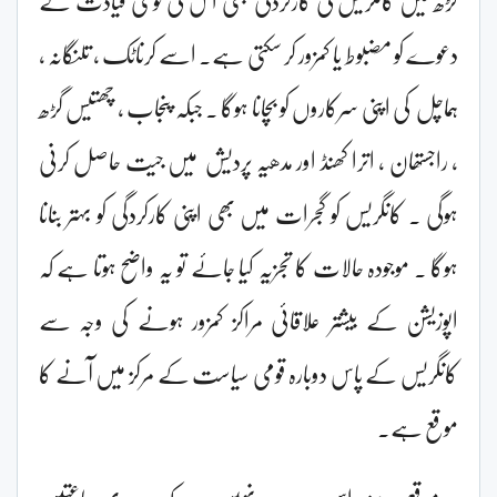
دعوے کو مضبوط یا کمزور کر سکتی ہے۔ اسے کرناٹک ، تلنگانہ ،
ہماچل کی اپنی سرکاروں کو بچانا ہوگا ۔ جبکہ پنجاب ، چھتیس گڑھ
، راجستھان ، اترا کھنڈ اور مدھیہ پردیش میں جیت حاصل کرنی
ہوگی ۔ کانگریس کو گجرات میں بھی اپنی کارکردگی کو بہتر بنانا
ہوگا ۔ موجودہ حالات کا تجزیہ کیا جائے تو یہ واضح ہوتا ہے کہ
اپوزیشن کے بیشتر علاقائی مراکز کمزور ہونے کی وجہ سے
کانگریس کے پاس دوبارہ قومی سیاست کے مرکز میں آنے کا
موقع ہے۔