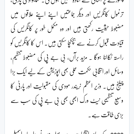
ترنمول کانگریس اور دیگر جماعتیں اپنے اپنے علاقوں میں
مضبوط حیثیت رکھتی ہیں اور وہ مکمل طور پر کانگریس کی
قیادت قبول کرنے سے ہچکچا سکتی ہیں۔ اس کا کانگریس کو
راستہ نکالنا ہوگا ۔ مزید برآں، بی جے پی کی مضبوط تنظیم،
وسائل اور انتخابی حکمت عملی بھی اپوزیشن کے لیے ایک بڑا
چیلنج ہیں۔ وزیر اعظم نریندر مودی کی مقبولیت اور پارٹی کا
وسیع تنظیمی نیٹ ورک ابھی بھی بی جے پی کی سب سے
بڑی طاقت ہے۔
2029 کے عام انتخابات سے پہلے ہونے والے اسمبلی