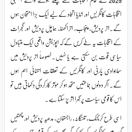
انتخابات کانگریس اور انڈیا اتحاد کے لیے ایک بڑا امتحان ہوں
گے۔اتر پردیش، پنجاب، اتراکھنڈ، ہماچل پردیش اور گجرات
کے انتخابات یہ طے کریں گے کہ اپوزیشن واقعی ایک متبادل
سیاسی قوت بن سکتی ہے یا نہیں۔خصوصاً اتر پردیش میں
سماجوادی پارٹی اور کانگریس کے تعلقات انتہائی اہم ہوں
گے۔ اگر دونوں جماعتیں متحد ہو کر مؤثر کارکردگی دکھاتی ہیں تو
اس کا قومی سیاست پر گہرا اثر پڑ سکتا ہے۔
اسی طرح کرناٹک، تلنگانہ، راجستھان، مدھیہ پردیش اور چھتیس
گڑھ میں کانگریس کی کارکردگی بھی اس کی قومی قیادت کے