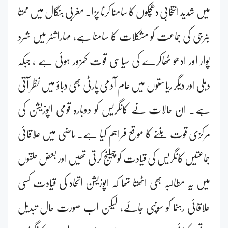
میں شدید انتخابی دھچکوں کا سامنا کرنا پڑا۔ مغربی بنگال میں ممتا
بنرجی کی جماعت کو مشکلات کا سامنا ہے، مہاراشٹر میں شرد
پوار اور ادھو ٹھاکرے کی سیاسی قوت کمزور ہوئی ہے ، جبکہ
دہلی اور دیگر ریاستوں میں عام آدمی پارٹی بھی دباؤ میں نظر آتی
ہے۔ ان حالات نے کانگریس کو دوبارہ قومی اپوزیشن کی
مرکزی قوت بننے کا موقع فراہم کیا ہے۔ ماضی میں علاقائی
جماعتیں کانگریس کی قیادت کو چیلنج کرتی تھیں اور بعض حلقوں
میں یہ مطالبہ بھی اٹھتا تھا کہ اپوزیشن اتحاد کی قیادت کسی
علاقائی رہنما کو سونپی جائے، لیکن اب صورت حال تبدیل