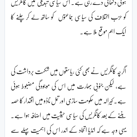
ہوتی دکھائی دے رہی ہے۔ اس سیاسی تبدیلی میں کانگریس
کو حزب اختلاف کی سیاسی جماعتوں کو ساتھ لے کر چلنے کا
ایک اہم موقع ملا ہے۔
اگرچہ کانگریس نے بھی کئی ریاستوں میں شکست برداشت کی
ہے، لیکن جنوبی بھارت میں اس کی موجودگی مضبوط ہوئی
ہے۔ کیرالہ میں حکومت سازی اور تمل ناڈو میں اقتدار کا حصہ
بننے کے بعد کانگریس کی سیاسی حیثیت میں اضافہ ہوا ہے۔
یہی وجہ ہے کہ انڈیا اتحاد کے اندر اس کی اہمیت پہلے سے