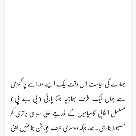
بھارت کی سیاست اس وقت ایک ایسے دوراہے پر کھڑی
ہے جہاں ایک طرف بھارتیہ جنتا پارٹی (بی جے پی)
مسلسل انتخابی کامیابیوں کے ذریعے اپنی سیاسی برتری کو
مضبوط بنا رہی ہے، جبکہ دوسری طرف اپوزیشن جماعتیں اپنی