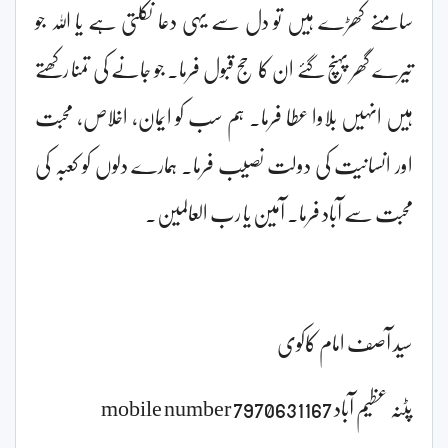
سامنے کھڑے ہیں تو دل سے یہی دعا نکلتی ہے یا اللہ جو
تیرے گھر پہنچ گئے ان کا حج قبول فرما۔ جو جانے کی تمنا رکھتے
ہیں انہیں بلاوا عطا فرما۔ ہم سب کو ایمان، اخلاص، محبت
اور انسانیت کی دولت نصیب فرما۔ ہمارے دلوں کو کعبہ کی
محبت سے آباد فرما۔ آمین یا رب العالمین۔
سید آصف امام کاکوی
پٹنہ عظیم آباد mobile number 7970631167