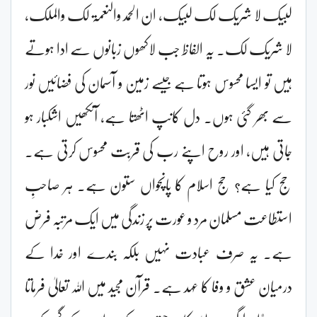
لبیک لا شریک لک لبیک، ان الحمد والنعمۃ لک والملک،
لا شریک لک۔ یہ الفاظ جب لاکھوں زبانوں سے ادا ہوتے
ہیں تو ایسا محسوس ہوتا ہے جیسے زمین و آسمان کی فضائیں نور
سے بھر گئی ہوں۔ دل کانپ اٹھتا ہے، آنکھیں اشکبار ہو
جاتی ہیں، اور روح اپنے رب کی قربت محسوس کرتی ہے۔
حج کیا ہے؟ حج اسلام کا پانچواں ستون ہے۔ ہر صاحبِ
استطاعت مسلمان مرد و عورت پر زندگی میں ایک مرتبہ فرض
ہے۔ یہ صرف عبادت نہیں بلکہ بندے اور خدا کے
درمیان عشق و وفا کا عہد ہے۔ قرآن مجید میں اللہ تعالیٰ فرماتا