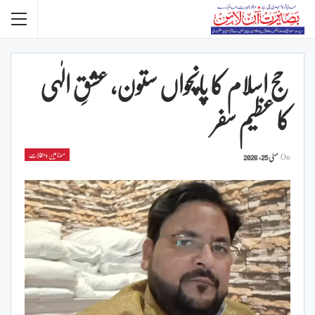
حج اسلام کا پانچواں ستون، عشقِ الٰہی
کا عظیم سفر
مضامین ومقالات
On
مئی 25, 2026