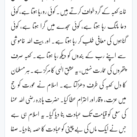
خانۂ کعبہ کے گرد طواف کرتے ہیں۔ کوئی رو رہا ہوتا ہے، کوئی
دعا مانگ رہا ہوتا ہے، کوئی سجدے میں گرا ہوتا ہے، کوئی
گناہوں کی معافی طلب کر رہا ہوتا ہے۔ اور بیت اللہ خاموشی
سے اپنے رب کے بندوں کو دیکھ رہا ہوتا ہے۔ کعبہ صرف
پتھروں کی عمارت نہیں، یہ عشقِ الٰہی کا مرکز ہے۔ ہر مسلمان
کا دل کعبہ کی طرف دھڑکتا ہے۔ اسلام نے عورت کو حج
میں عزت، وقار اور احترام عطا کیا۔ حضرت ہاجرہ رضی اللہ عنہا
کی سعی کو قیامت تک عبادت بنا دیا گیا۔ یہ اسلام ہی ہے
جس نے ایک ماں کی بے چینی کو عبادت کا حصہ بنا دیا۔ صفا