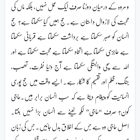
و مروہ کے درمیان دوڑنا صرف ایک عمل نہیں، بلکہ ماں کی
محبت کی لازوال داستان ہے۔حج ہمیں کیا سکھاتا ہے؟ حج
انسان کو صبر سکھاتا ہے برداشت سکھاتا ہے قربانی سکھاتا
ہے عاجزی سکھاتا ہے اتحاد سکھاتا ہے محبت سکھاتا ہے اور
اللہ سے سچی وابستگی سکھاتا ہے آج دنیا نفرت، تعصب،
جنگ، ظلم اور تقسیم کا شکار ہے۔ ایسے وقت میں حج پوری
انسانیت کو پیغام دیتا ہے کہ سب انسان برابر ہیں۔حاجی
کون؟ صرف “حاجی” لکھ لینے سے انسان بڑا نہیں بنتا۔
اصل حاجی وہ ہے جس کے اخلاق بدل جائیں۔ جس کی زبان