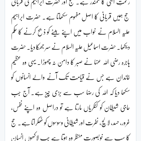
رحمتِ الٰہی کا سمندر ہے۔ حج اور حضرت ابراہیمؑ کی قربانی
حج ہمیں قربانی کا اصل مفہوم سکھاتا ہے۔ حضرت ابراہیم
علیہ السلام نے خواب میں اپنے بیٹے کو ذبح کرنے کا حکم
دیکھا۔ حضرت اسماعیل علیہ السلام نے سر جھکا دیا۔ حضرت
ہاجرہ رضی اللہ عنہا نے صبر کا دامن نہ چھوڑا۔ یہی وہ عظیم
خاندان ہے جس نے قیامت تک آنے والے انسانوں کو
سکھا دیا کہ اللہ کی رضا سب سے بڑی چیز ہے۔ آج جب
حاجی شیطان کو کنکریاں مارتا ہے تو دراصل وہ اپنے نفس،
غرور، حسد، لالچ، نفرت اور شیطانی وسوسوں کو ٹھکراتا ہے۔ حج
کا سب سے خوبصورت منظر وہ ہوتا ہے جب لاکھوں انسان