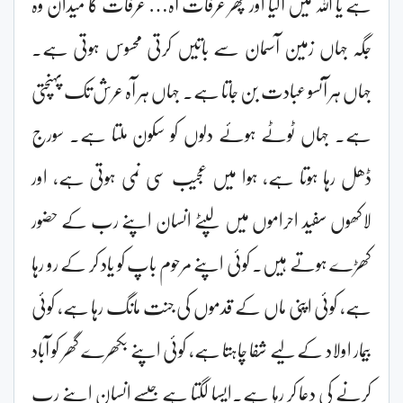
ہے یا اللہ میں آگیا اور پھر عرفات آہ… عرفات کا میدان وہ
جگہ جہاں زمین آسمان سے باتیں کرتی محسوس ہوتی ہے۔
جہاں ہر آنسو عبادت بن جاتا ہے۔ جہاں ہر آہ عرش تک پہنچتی
ہے۔ جہاں ٹوٹے ہوئے دلوں کو سکون ملتا ہے۔ سورج
ڈھل رہا ہوتا ہے، ہوا میں عجیب سی نمی ہوتی ہے، اور
لاکھوں سفید احراموں میں لپٹے انسان اپنے رب کے حضور
کھڑے ہوتے ہیں۔ کوئی اپنے مرحوم باپ کو یاد کر کے رو رہا
ہے، کوئی اپنی ماں کے قدموں کی جنت مانگ رہا ہے، کوئی
بیمار اولاد کے لیے شفا چاہتا ہے، کوئی اپنے بکھرے گھر کو آباد
کرنے کی دعا کر رہا ہے۔ایسا لگتا ہے جیسے انسان اپنے رب