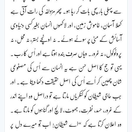
سے پہلی بار سچی بات کر رہا ہو۔ پھر مزدلفہ کی رات آتی ہے
کھلا آسمان، خاموش زمین، اور لاکھوں انسان بغیر کسی دنیاوی
آسائش کے مٹی پر سوئے ہوئے۔ نہ اونچے بستر، نہ محل، نہ
پروٹوکول، نہ غرور۔ وہاں صرف بندہ ہوتا ہے اور اُس کا رب۔
یہی تو حج کا اصل حسن ہے یہ انسان سے اُس کی مصنوعی
شان چھین کر اُسے اُس کی اصل حقیقت دکھا دیتا ہے۔ اور
جب حاجی شیطان کو کنکریاں مارتا ہے تو دراصل وہ اپنے اندر
کے غرور، حسد، نفرت، جھوٹ، لالچ اور گناہوں کو مارتا ہے۔
وہ اعلان کرتا ہے کہ “اے شیطان! اب تُو میرے دل پر