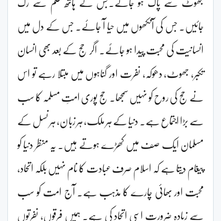
جھوٹ سے پاک ہو جائے۔جس کے ہاتھ ظلم سے رک
جائیں۔ جس کی آنکھوں میں حیا آ جائے۔ جس کے دل میں
انسانیت کی محبت پیدا ہو جائے۔ اگر حج کے بعد بھی انسان
تکبر، جھوٹ، دھوکہ، نفرت اور گناہوں میں مبتلا رہے تو اس
نے حج کی روح کو نہیں سمجھا۔ حج پوری امتِ مسلمہ کا سب
سے بڑا اجتماع ہے۔ دنیا کے ہر ملک، ہر زبان، ہر نسل کے
مسلمان ایک صف میں کھڑے ہوتے ہیں۔ یہ منظر دنیا کو
پیغام دیتا ہے کہ اسلام صرف عبادت کا نام نہیں بلکہ اتحاد،
محبت اور بھائی چارے کا مذہب ہے۔ آج امت کو سب
سے زیادہ ضرورت اسی اتحاد کی ہے۔ ہمیں فرقوں، نفرتوں