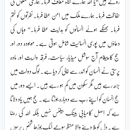
روتے ہیں“یا اللہ ہمارے گناہ معاف فرما۔ ہماری نسلوں کی
حفاظت فرما۔ ہمارے ملک میں امن عطا فرما۔ نفرتوں کو ختم
فرما۔ بھٹکے ہوئے انسانوں کو ہدایت عطا فرما۔” وہاں کی
دعاؤں میں پوری انسانیت شامل ہوتی ہے۔ موجودہ دور اور
حج کا پیغام آج سوشل میڈیا، سیاست، فرقہ واریت اور مادہ
پرستی نے انسان کو اندر سے خالی کر دیا ہے۔ لوگ دولت میں
بڑھ رہے ہیں مگر سکون میں کم ہو رہے ہیں۔ ایسے دور میں
حج انسان کو اپنے رب سے دوبارہ جوڑتا ہے۔ حج ہمیں یاد دلاتا
ہے کہ اصل کامیابی بینک بیلنس نہیں بلکہ اللہ کی رضا
ہے۔ دل کو ہلا دینے والا منظر سوچیے ایک بوڑھا شخص برسوں