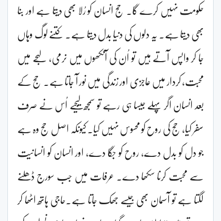
حکومت نہیں کرے گا۔ حج انسان کو رُلا بھی دیتا ہے اور بنا
بھی دیتا ہے۔ یہ دلوں کی دنیا بدل دیتا ہے۔ کتنے لوگ وہاں
جا کر واپس آتے ہیں تو اُن کی آنکھوں میں نرمی، لہجے میں
محبت، کردار میں عاجزی اور زندگی میں نور آ جاتا ہے۔ حج کے
بعد انسان اگر پہلے جیسا ہی رہے تو سمجھ لیجیے اُس نے صرف
سفر کیا، حج کی روح کو محسوس نہیں کیا۔ کیونکہ اصل حج وہ ہے
جو دل کو بدل دے، روح کو جگا دے، اور انسان کو انسانیت
سے محبت کرنا سکھا دے۔ عرفات میں جب سورج ڈھلنے
لگتا ہے تو آسمان بھی جیسے جھک جاتا ہے۔حاجی ہاتھ اٹھا کر