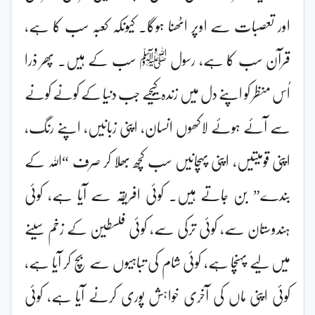
اور تعصبات سے اوپر اٹھنا ہوگا۔ کیونکہ کعبہ سب کا ہے،
قرآن سب کا ہے، رسول ﷺ سب کے ہیں۔ پھر ذرا
اُس منظر کو اپنے دل میں زندہ کیجیے جب دنیا کے کونے کونے
سے آئے ہوئے لاکھوں انسان، اپنی زبانیں، اپنے رنگ،
اپنی قومیتیں، اپنی پہچانیں سب کچھ بھلا کر صرف “اللہ کے
بندے” بن جاتے ہیں۔ کوئی افریقہ سے آیا ہے، کوئی
ہندوستان سے، کوئی ترکی سے، کوئی فلسطین کے زخم سینے
میں لیے پہنچا ہے، کوئی شام کی تباہیوں سے بچ کر آیا ہے،
کوئی اپنی ماں کی آخری خواہش پوری کرنے آیا ہے، کوئی