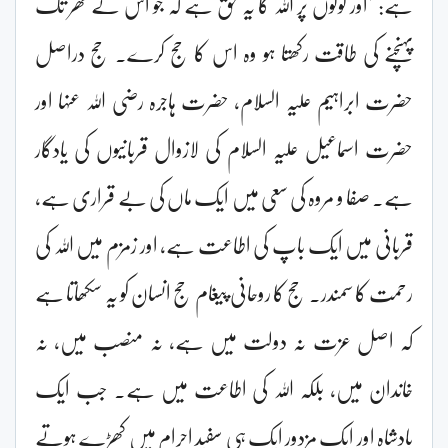
ہے: "اور لوگوں پر اللہ کا یہ حق ہے کہ جو اس کے گھر تک
پہنچنے کی طاقت رکھتا ہو وہ اس کا حج کرے۔ حج دراصل
حضرت ابراہیم علیہ السلام، حضرت ہاجرہ رضی اللہ عنہا اور
حضرت اسماعیل علیہ السلام کی لازوال قربانیوں کی یادگار
ہے۔ صفا و مروہ کی سعی میں ایک ماں کی بے قراری ہے،
قربانی میں ایک باپ کی اطاعت ہے، اور زمزم میں اللہ کی
رحمت کا سمندر۔ حج کا روحانی پیغام حج انسان کو یہ سکھاتا ہے
کہ اصل عزت نہ دولت میں ہے، نہ منصب میں، نہ
خاندان میں، بلکہ اللہ کی اطاعت میں ہے۔ جب ایک
بادشاہ اور ایک مزدور ایک ہی سفید احرام میں کھڑے ہوتے