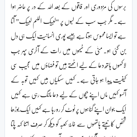
برسوں کی مزدوری اور فاقوں کے بعد اللہ کے در پر حاضر ہوا
ہے۔ مگر جب سب کے لبوں پر “لبیک اللہم لبیک” آتا
ہے تو ایسا محسوس ہوتا ہے جیسے پوری انسانیت ایک ہی دل
بن گئی ہو۔ منیٰ کے خیموں میں رات کے آخری پہر جب
لاکھوں ہاتھ دعا کے لیے اٹھتے ہیں تو فضاؤں میں عجیب سی
کیفیت پیدا ہو جاتی ہے۔ کہیں سسکیاں ہیں کہیں توبہ کے
آنسو کہیں ماں اپنے بچوں کے لیے دعا مانگ رہی ہے کہیں
ایک جوان اپنے گناہوں پر ٹوٹ کر رو رہا ہے کہیں ایک بوڑھا
شخص کانپتے ہاتھوں سے خانۂ کعبہ کو دیکھ کر صرف اتنا کہہ پاتا