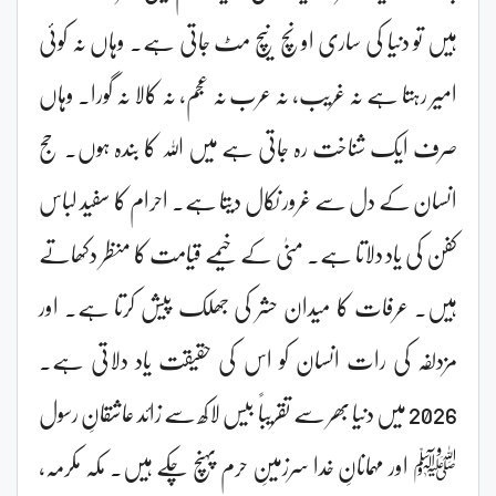
ہیں تو دنیا کی ساری اونچ نیچ مٹ جاتی ہے۔ وہاں نہ کوئی
امیر رہتا ہے نہ غریب، نہ عرب نہ عجم، نہ کالا نہ گورا۔ وہاں
صرف ایک شناخت رہ جاتی ہے میں اللہ کا بندہ ہوں۔ حج
انسان کے دل سے غرور نکال دیتا ہے۔ احرام کا سفید لباس
کفن کی یاد دلاتا ہے۔ منیٰ کے خیمے قیامت کا منظر دکھاتے
ہیں۔ عرفات کا میدان حشر کی جھلک پیش کرتا ہے۔ اور
مزدلفہ کی رات انسان کو اس کی حقیقت یاد دلاتی ہے۔
2026 میں دنیا بھر سے تقریباً بیس لاکھ سے زائد عاشقانِ رسول
ﷺ اور مہمانانِ خدا سرزمینِ حرم پہنچ چکے ہیں۔ مکہ مکرمہ،