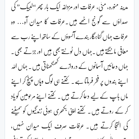
مدینہ منورہ، منیٰ، عرفات اور مزدلفہ ایک بار پھر “لبیک” کی
صداؤں سے گونج اٹھے ہیں۔عرفات کا میدان آہ… وہ
عرفات جہاں گناہگار بندے آنسوؤں کے ساتھ اپنے رب سے
معافی مانگتے ہیں۔جہاں دل ٹوٹتے بھی ہیں اور جڑتے بھی۔
جہاں دعائیں آسمانوں کے دروازے کھٹکھٹاتی ہیں۔ جہاں اللہ
اپنے بندوں پر فخر فرماتا ہے۔ کتنے ہی لوگ وہاں پہنچ کر اپنے
ماں باپ کے لیے دعا کرتے ہیں۔ کتنے اپنے مرحومین کو یاد
کر کے روتے ہیں۔ کتنے اپنی بکھری ہوئی زندگیوں کو سمیٹنے
کی التجا کرتے ہیں۔ عرفات صرف ایک میدان نہیں،