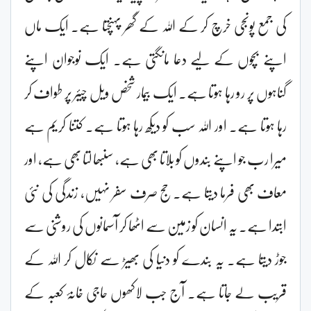
کی جمع پونجی خرچ کر کے اللہ کے گھر پہنچتا ہے۔ ایک ماں
اپنے بچوں کے لیے دعا مانگتی ہے۔ ایک نوجوان اپنے
گناہوں پر رو رہا ہوتا ہے۔ ایک بیمار شخص ویل چیئر پر طواف کر
رہا ہوتا ہے۔ اور اللہ سب کو دیکھ رہا ہوتا ہے۔ کتنا کریم ہے
میرا رب جو اپنے بندوں کو بلاتا بھی ہے، سنبھالتا بھی ہے، اور
معاف بھی فرما دیتا ہے۔حج صرف سفر نہیں، زندگی کی نئی
ابتدا ہے۔ یہ انسان کو زمین سے اٹھا کر آسمانوں کی روشنی سے
جوڑ دیتا ہے۔ یہ بندے کو دنیا کی بھیڑ سے نکال کر اللہ کے
قریب لے جاتا ہے۔ آج جب لاکھوں حاجی خانۂ کعبہ کے