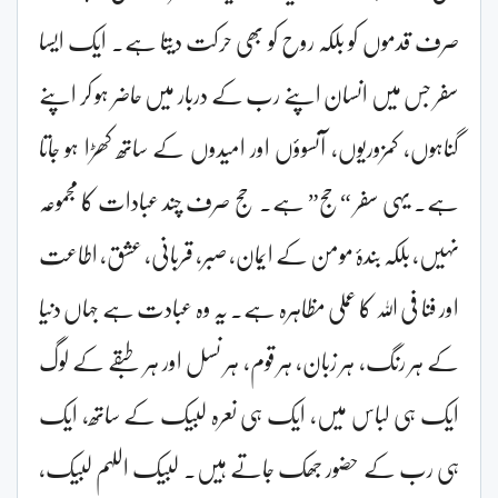
صرف قدموں کو بلکہ روح کو بھی حرکت دیتا ہے۔ ایک ایسا
سفر جس میں انسان اپنے رب کے دربار میں حاضر ہو کر اپنے
گناہوں، کمزوریوں، آنسوؤں اور امیدوں کے ساتھ کھڑا ہو جاتا
ہے۔ یہی سفر “حج” ہے۔ حج صرف چند عبادات کا مجموعہ
نہیں، بلکہ بندۂ مومن کے ایمان، صبر، قربانی، عشق، اطاعت
اور فنا فی اللہ کا عملی مظاہرہ ہے۔ یہ وہ عبادت ہے جہاں دنیا
کے ہر رنگ، ہر زبان، ہر قوم، ہر نسل اور ہر طبقے کے لوگ
ایک ہی لباس میں، ایک ہی نعرہ لبیک کے ساتھ، ایک
ہی رب کے حضور جھک جاتے ہیں۔ لبیک اللہم لبیک،