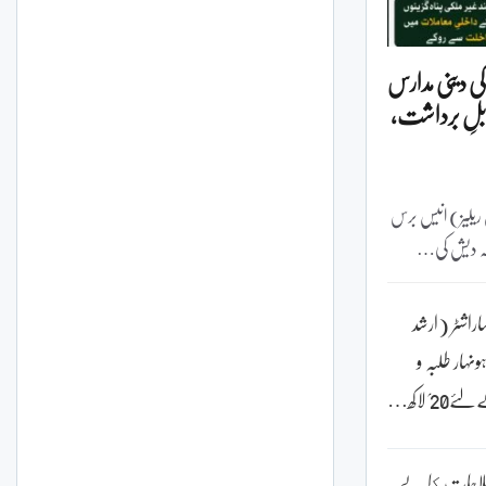
کی دینی مدارس
بلِ برداشت،
گست 2026 (پریس ریلیز) انیس برس
گلہ دیش کی…
اراشٹر (ارشد
ہار طلبہ و
؍ لاکھ…
لاحات كا بے