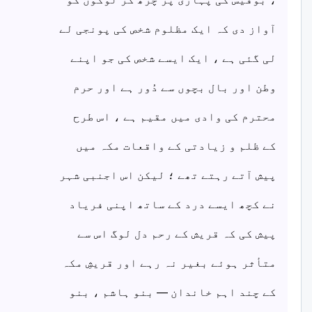
آواز دی کہ ایک مظلوم شخص کی پونجی لے
لی گئی ہے ، ایک ایسے شخص کی جو اپنے
وطن اور بال بچوں سے دُور ہے اور حرم
محترم کی وادی میں مقیم ہے ، اس طرح
کے ظلم و زیادتی کے واقعات مکہ میں
پیش آتے رہتے تھے ؛ لیکن اس اجنبی شہر
نے کچھ ایسے درد کے ساتھ اپنی فریاد
پیش کی کہ قریش کے رحم دل لوگ اس سے
متأثر ہوئے بغیر نہ رہے اور قریشِ مکہ
کے چند اہم خاندان — بنو ہاشم ، بنو