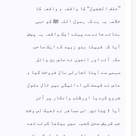
’’حلف الفضول‘‘ کا واقعہ ، واقعہ کا
خلاصہ یہ ہے کہ رسول اللہ ﷺ کو نبی
بنائے جانے سے پہلے ایک واقعہ یہ پیش
آیا کہ قبیلۂ بنو زبید کے ایک صاحب
مکہ آئے اور انھوں نے عاص بن وائل
سہمی سے اپنا تجارتی مال فروخت کیا ،
عاص نے قیمت کی ادائیگی میں ٹال مٹول
شروع کردیا اورظلم وانکار پر اُتر
آیا ؛ چنانچہ اس مسافر نے ٹھیک اس وقت
جب قریش صحن کعبہ میں بیٹھا کرتے تھے
، بوقیس کی پہاڑی پر چڑھ کر لوگوں کو