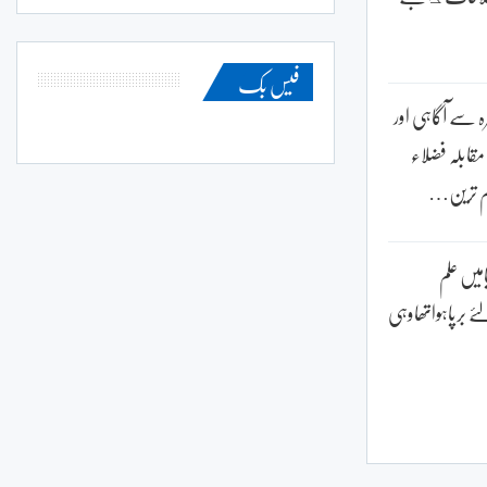
فیس بک
ہ سے آگاہی اور
 مقابلہ فضلاء
ہم ترین…
امیں علم
 برپاہواتھاوہی