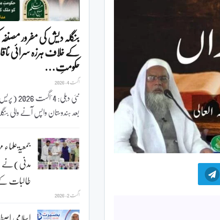
بنگلہ دیش کی مفرور مصنفہ 
کے خلاف ہرزہ سرائی ناقا
حکومتِ…
اگست 4, 2026
نئی دہلی: 4 ؍ا
بعد ہندوستان واپس آنے والی بن
جمعیۃعلماء مہ
مدنی)نے ہون
طالبات کے لئے20
اگست 2, 2026
اسلامی اصط