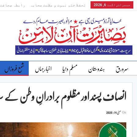
جمعرات, اگست 6, 2026
تحفظ ختم نبوت و عظمت صحابہ
رابطہ صحافت 
سرورق
ہندوستان
مسلم دنیا
اخبارجہاں
شمع فروزاں
انصاف پسند اور مظلوم برادرانِ وطن کے سات
On
مئی 14, 2026