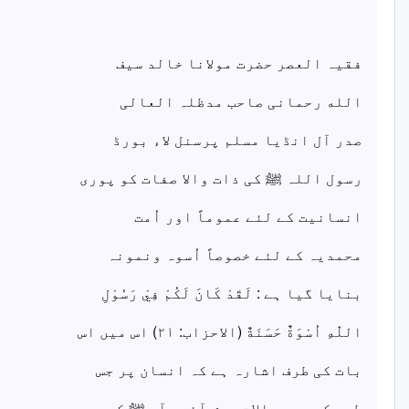
فقیہ العصر حضرت مولانا خالد سیف
الله رحمانی صاحب مدظلہ العالی
صدر آل انڈیا مسلم پرسنل لاء بورڈ
رسول اللہ ﷺ کی ذات والا صفات کو پوری
انسانیت کے لئے عموماً اور اُمت
محمدیہ کے لئے خصوصاً اُسوہ ونمونہ
بنایا گیا ہے : لَقَدْ كَانَ لَكُمْ فِيْ رَسُوْلِ
اللّٰهِ اُسْوَةٌ حَسَنَةٌ (الاحزاب: ۲۱) اس میں اس
بات کی طرف اشارہ ہے کہ انسان پر جس
طرح کے بھی حالات پیش آئیں آپ ﷺ کی