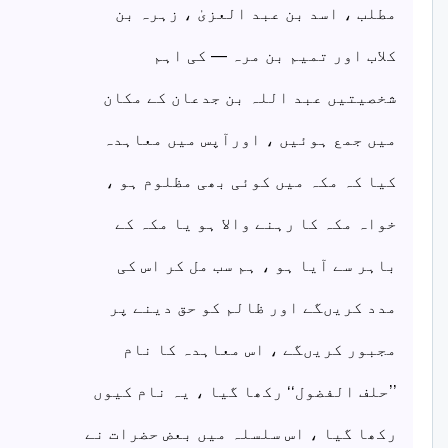
مطلب ، اسد بن عبد العزیٰ ، زہرہ بن
کلاب اور تمیم بن مرہ — کی اہم
شخصیتیں عبد اللہ بن جدعان کے مکان
میں جمع ہوئیں ، اورآپس میں معاہدہ
کیا کہ مکہ میں کوئی بھی مظلوم ہو ،
خواہ مکہ کا رہنے والا ہو یا مکہ کے
باہر سے آیا ہو ، ہم سب مل کر اس کی
مدد کریںگے اور ظالم کو حق دینے پر
مجبور کریںگے ، اس معاہدہ کا نام
’’حلف الفضول‘‘ رکھا گیا ، یہ نام کیوں
رکھا گیا ، اس سلسلہ میں بعض حضرات نے