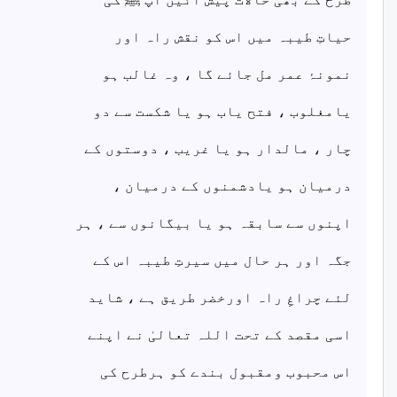
حیاتِ طیبہ میں اس کو نقش راہ اور
نمونۂ عمر مل جائے گا ، وہ غالب ہو
یامغلوب ، فتح یاب ہو یا شکست سے دو
چار ، مالدار ہو یا غریب ، دوستوں کے
درمیان ہو یادشمنوں کے درمیان ،
اپنوں سے سابقہ ہو یا بیگانوں سے ، ہر
جگہ اور ہر حال میں سیرتِ طیبہ اس کے
لئے چراغِ راہ اورخضر طریق ہے ، شاید
اسی مقصد کے تحت اللہ تعالیٰ نے اپنے
اس محبوب ومقبول بندے کو ہرطرح کی