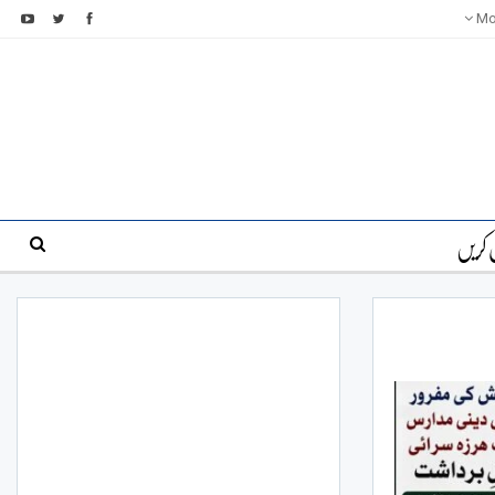
Mo
 کریں