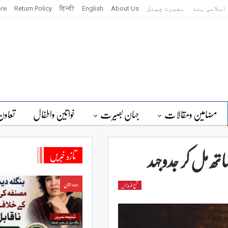
اسلامی ہند
بصیرت چینل
About Us
English
हिन्दी
Return Policy
re
مضامین ومقالات
جہان بصیرت
خواتین واطفال
تعاون
ھ مل کر جدوجہد
تازہ خبریں
ہندوستان
شمع فروزاں