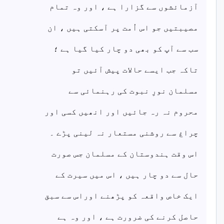
آزمائشوں سے گزارا ہے ، اور وہ تمام
مصیبتیں جو اس اُمت پر آسکتی ہیں ، ان
سب سے آپ کو بھی دو چار کیا گیا ہے ؛
تاکہ جب ایسے حالات پیش آئیں تو
مسلمان نورِ نبوت کی رہنمائی سے
محروم نہ رہ جائیں اور انھیں کسی اور
چراغ سے روشنی مستعار نہ لینی پڑے ۔
اس وقت ہندوستان کے مسلمان جس صورت
حال سے دو چار ہیں ، اس میں سیرت کے
ایک خاص واقعہ کو پڑھنے اوراس سے سبق
حاصل کرنے کی ضرورت ہے ، اور وہ ہے