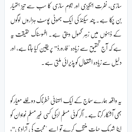
سازی، نفرت انگیزی اور ہجوم سازی کا سب سے تیز ہتھیار
بن چکا ہے۔ چند سیکنڈ کی ایک جھوٹی پوسٹ ہزاروں لوگوں
کے ذہنوں میں زہر گھول دیتی ہے۔ افسوسناک حقیقت یہ
ہے کہ آج تحقیق سے زیادہ "فارورڈ” پر یقین کیا جاتا ہے، اور
دلیل سے زیادہ اشتعال کو پذیرائی ملتی ہے۔
یہ واقعہ ہمارے سماج کے ایک انتہائی خطرناک دوغلے معیار کو
بھی آشکار کرتا ہے۔ اگر کوئی مسلم لڑکی کسی غیر مسلم نوجوان کو
اپنا شریکِ حیات منتخب کرے تو اسے "محبت کی آزادی”،