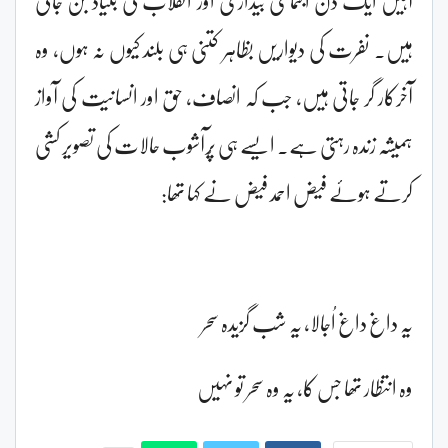
ہیں۔ نفرت کی دیواریں بظاہر کتنی ہی بلند کیوں نہ ہوں، وہ
آخرکار گر جاتی ہیں، جب کہ انصاف، حق اور انسانیت کی آواز
ہمیشہ زندہ رہتی ہے۔ ایسے ہی پُرآشوب حالات کی تصویر کشی
کرتے ہوئے فیض احمد فیض نے کہا تھا:
یہ داغ داغ اُجالا، یہ شب گزیدہ سحر
وہ انتظار تھا جس کا، یہ وہ سحر تو نہیں