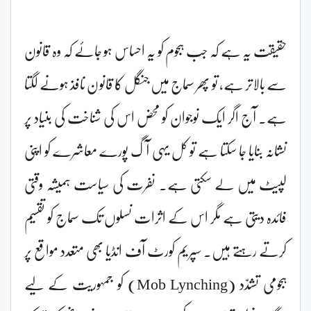
حقیقت یہ ہے کہ جب ہجوم کو یہ احساس ہو جائے کہ وہ قانون
سے بالاتر ہے، تو پھر سماج میں جنگل کا قانون نافذ ہونے لگتا
ہے۔ آج اگر ایک نوجوان کو محض اس کی شناخت کی بنیاد پر
نشانہ بنایا جا سکتا ہے تو کل یہی آگ پورے معاشرے کو اپنی
لپیٹ میں لے سکتی ہے۔ نفرت کی سیاست ہمیشہ وقتی
فائدہ دیتی ہے مگر اس کے اثرات نسلوں تک سماج کو تقسیم
کرتے رہتے ہیں۔ سپریم کورٹ آف انڈیا بھی متعدد مواقع پر
ہجومی تشدّد (Mob Lynching) کو جمہوریت کے لیے