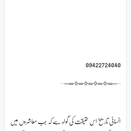
09422724040
┄─═✧═✧═✧═✧═─┄
انسانی تاریخ اس حقیقت کی گواہ ہے کہ جب معاشروں میں