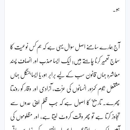
ہو۔
آج ہمارے سامنے اصل سوال یہی ہے کہ ہم کس نوعیت کا
سماج تعمیر کرنا چاہتے ہیں؛ ایک ایسا مہذب اور انصاف پسند
معاشرہ جہاں قانون سب کے لیے برابر ہو، یا ایسا جنگل جہاں
مشتعل ہجوم کمزور انسانوں کی عزّت، آزادی اور وقار کو روندتا
پھرے۔ تاریخ کا اصول ہے کہ جب ظلم اپنی حدوں سے
تجاوز کرتا ہے تو پھر وقت کروٹ لیتا ہے، اور مظلوموں کی
آہیں ایک دن اجتماعی بیداری اور انقلاب کی بنیاد بن جاتی