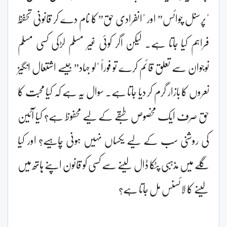
"پرسنل چوائس” اور "انفرادی حق” کا نام دے کر قانونی تحفّظ
فراہم کیا جاتا ہے۔ لیکن اگر کوئی غیر مسلم لڑکی کسی مسلم
نوجوان سے تعلق قائم کرے تو فوراً "لو جہاد” جیسے اشتعال انگیز
نعروں کا بازار گرم کر دیا جاتا ہے۔ سوال یہ ہے کہ کیا محبت کا
حق صرف ایک مخصوص طبقے کے لیے محفوظ ہے؟ کیا آئین
کی روشنی سب کے لیے یکساں نہیں ہونی چاہیے؟ اور کیا
گلے میں مذہبی پٹکا ڈال لینے سے کسی کو قانون اپنے ہاتھ میں
لینے کا لائسنس مل جاتا ہے؟