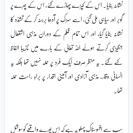
نشانہ بنایا۔ اس کے کپڑے پھاڑے گئے، اس کے چہرے پر
گوبر اور سیاہی ملی گئی، اسے سڑک پر آدھا برہنہ کر کے تشدّد کا
نشانہ بنایا گیا، اور اس تمام ظلم کے دوران مذہبی اشتعال
انگیزی کرتے ہوئے اللّٰہ تعالیٰ کے بارے میں نازیبا الفاظ
کہے گئے۔ یہ منظر صرف ایک فرد پر حملہ نہیں تھا بلکہ یہ
انسانی وقار، مذہبی آزادی اور آئینی اقدار پر براہِ راست حملہ
تھا۔
سب سے افسوسناک پہلو یہ ہے کہ اس پورے واقعے کو سوشل