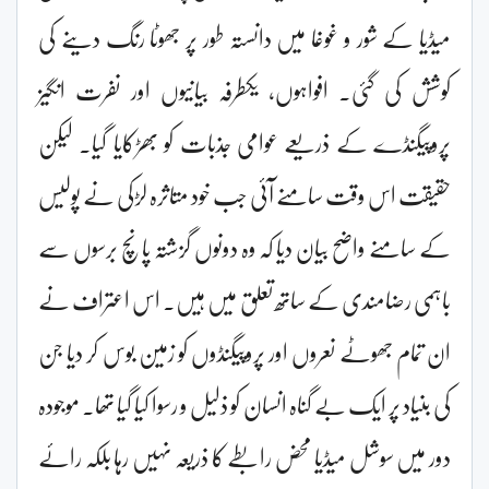
میڈیا کے شور و غوغا میں دانستہ طور پر جھوٹا رنگ دینے کی
کوشش کی گئی۔ افواہوں، یکطرفہ بیانیوں اور نفرت انگیز
پروپیگنڈے کے ذریعے عوامی جذبات کو بھڑکایا گیا۔ لیکن
حقیقت اس وقت سامنے آئی جب خود متاثرہ لڑکی نے پولیس
کے سامنے واضح بیان دیا کہ وہ دونوں گزشتہ پانچ برسوں سے
باہمی رضامندی کے ساتھ تعلق میں ہیں۔ اس اعتراف نے
ان تمام جھوٹے نعروں اور پروپیگنڈوں کو زمین بوس کر دیا جن
کی بنیاد پر ایک بے گناہ انسان کو ذلیل و رسوا کیا گیا تھا۔ موجودہ
دور میں سوشل میڈیا محض رابطے کا ذریعہ نہیں رہا بلکہ رائے