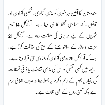
ہندوستان کا آئین ہر شہری کو مذہبی آزادی، شخصی آزادی اور
قانون کے مساوی تحفّظ کا حق دیتا ہے۔ آرٹیکل 14 تمام
شہریوں کے لیے برابری کی ضمانت دیتا ہے، آرٹیکل 21
عزت و وقار کے ساتھ جینے کے حق کی حفاظت کرتا ہے،
جب کہ آرٹیکل 25 مذہبی آزادی کو بنیادی حق قرار دیتا ہے۔
ایسے میں کسی شخص کو اس کی مذہبی شناخت یا ذاتی تعلقات
کی بنیاد پر ہجوم کے رحم و کرم پر چھوڑ دینا نہ صرف اخلاقی جرم
ہے بلکہ آئینی روح کے بھی خلاف ہے۔