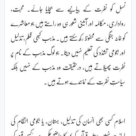
نسل کو نفرت کے بیانیے سے بچایا جائے۔ محبت،
رواداری، مکالمہ اور آئینی شعور ہی وہ راستے ہیں جو معاشرے
کو خانہ جنگی سے محفوظ رکھ سکتے ہیں۔ مذہب کبھی ظلم، تذلیل
اور ہجومی تشدّد کی تعلیم نہیں دیتا۔ جو لوگ مذہب کے نام پر
نفرت پھیلاتے ہیں، درحقیقت وہ مذہب کے نہیں بلکہ
سیاستِ نفرت کے نمائندے ہوتے ہیں۔
اسلام کسی بھی انسان کی تذلیل، بہتان، یا ہجومی انتقام کی
اجازت نہیں دیتا۔ قرآن کریم کا واضح حکم ہے: "کسی قوم کی