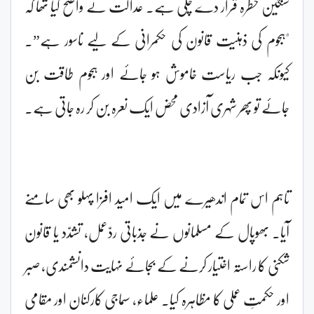
سنگین خطرہ قرار دے چکی ہے۔ عدالت نے واضح کیا تھا کہ
"ہجوم کی ذہنیت قانون کی حکمرانی کے لیے ناسور ہے”۔
کیونکہ جب ریاست خاموش ہو جائے اور ہجوم طاقت بن
جائے تو پھر شہری آزادی محض ایک نعرہ بن کر رہ جاتی ہے۔
تاہم اس تمام اندھیرے میں ایک امید افزا پہلو بھی سامنے
آیا۔ بھوپال کے مسلمانوں نے جذباتی ردّعمل، تشدّد یا قانون
شکنی کا راستہ اختیار کرنے کے بجائے نہایت دانشمندی، صبر
اور حکمتِ عملی کا مظاہرہ کیا۔ علماء، سماجی کارکنان اور مقامی