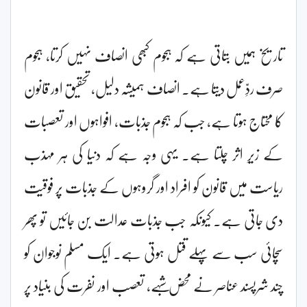
تاریخ ہمیں بتاتی ہے کہ ہجوم کبھی انصاف نہیں کرتا، ہجوم
صرف ردِّعمل دیتا ہے۔ انصاف ہمیشہ دلیل، تحقیق اور قانون
کا محتاج ہوتا ہے، جب کہ ہجوم جذبات، افواہوں اور تعصبات
کے زیرِ اثر چلتا ہے۔ یہی وجہ ہے کہ دنیا کی ہر مہذب
ریاست میں قانون کو افراد اور گروہوں کے جذبات پر فوقیت
دی جاتی ہے۔ کیونکہ جب جذبات عدالت بن جائیں تو پھر
سچائی سب سے پہلے قتل ہوتی ہے۔ ایک مسلم نوجوان کو
چند شرپسند عناصر نے محض شبہے، تعصب اور نفرت کی بنیاد پر