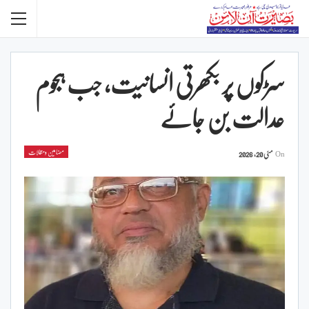
سڑکوں پر بکھرتی انسانیت، جب ہجوم
عدالت بن جائے
مضامین ومقالات
On
مئی 20, 2026