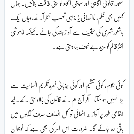
شعور، قانونی آگاہی اور سماجی اتحاد کو اپنی طاقت بنائیں۔ جہاں
کہیں بھی ظلم، ناانصافی یا مذہبی تعصب نظر آئے، وہاں ایک
باشعور شہری کی حیثیت سے آواز بلند کی جائے۔ کیونکہ خاموشی
اکثر ظالم کو مزید بے خوف بنا دیتی ہے۔
کوئی ہجوم، کوئی تنظیم اور کوئی جذباتی نعرہ تکریم انسانیت سے
بڑا نہیں ہو سکتا۔ اگر آج ہم نے قانون کی بالادستی کے لیے
اجتماعی طور پر آواز نہ اٹھائی تو کل انصاف صرف کتابوں میں
باقی رہ جائے گا۔ ضرورت اس امر کی بھی ہے کہ نوجوان