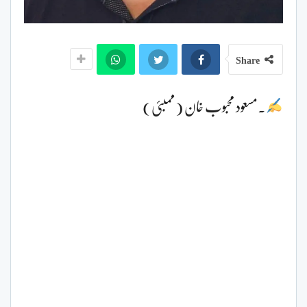
Share
۔مسعود محبوب خان (ممبئی)