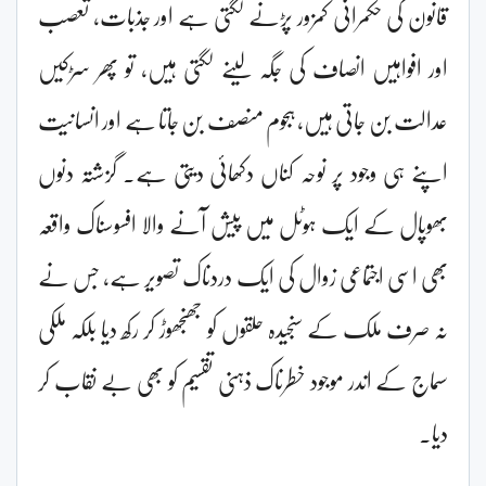
قانون کی حکمرانی کمزور پڑنے لگتی ہے اور جذبات، تعصب
اور افواہیں انصاف کی جگہ لینے لگتی ہیں، تو پھر سڑکیں
عدالت بن جاتی ہیں، ہجوم منصف بن جاتا ہے اور انسانیت
اپنے ہی وجود پر نوحہ کناں دکھائی دیتی ہے۔ گزشتہ دنوں
بھوپال کے ایک ہوٹل میں پیش آنے والا افسوسناک واقعہ
بھی اسی اجتماعی زوال کی ایک دردناک تصویر ہے، جس نے
نہ صرف ملک کے سنجیدہ حلقوں کو جھنجھوڑ کر رکھ دیا بلکہ ملکی
سماج کے اندر موجود خطرناک ذہنی تقسیم کو بھی بے نقاب کر
دیا۔