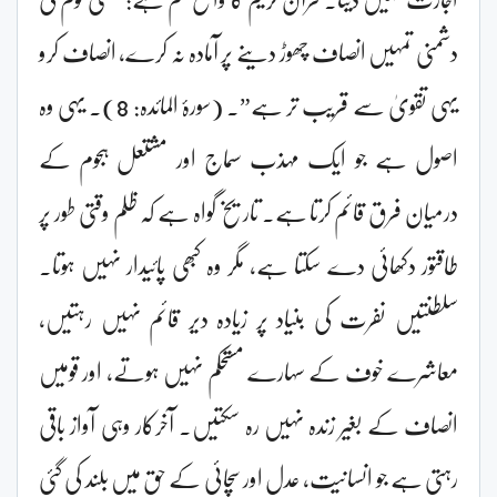
دشمنی تمہیں انصاف چھوڑ دینے پر آمادہ نہ کرے، انصاف کرو
یہی تقویٰ سے قریب تر ہے”۔ (سورۂ المائدہ: 8)۔ یہی وہ
اصول ہے جو ایک مہذب سماج اور مشتعل ہجوم کے
درمیان فرق قائم کرتا ہے۔ تاریخ گواہ ہے کہ ظلم وقتی طور پر
طاقتور دکھائی دے سکتا ہے، مگر وہ کبھی پائیدار نہیں ہوتا۔
سلطنتیں نفرت کی بنیاد پر زیادہ دیر قائم نہیں رہتیں،
معاشرے خوف کے سہارے مستحکم نہیں ہوتے، اور قومیں
انصاف کے بغیر زندہ نہیں رہ سکتیں۔ آخرکار وہی آواز باقی
رہتی ہے جو انسانیت، عدل اور سچائی کے حق میں بلند کی گئی