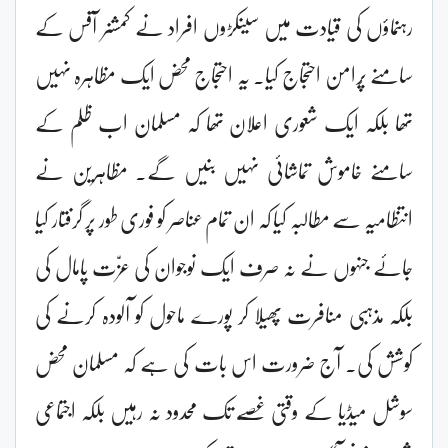
رہنماؤں کی قیادت میں سینکڑوں افراد نے کمشنر آفس کے
سامنے پُرامن احتجاج کیا۔ یہ احتجاج محض ایک مظاہرہ نہیں
تھا بلکہ ایک شعوری اعلان تھا کہ مسلمان اب ظلم کے
سامنے خاموش تماشائی نہیں بنیں گے۔ مظاہرین نے
انتظامیہ سے مطالبہ کیا کہ ان تمام عناصر کو فوری طور پر گرفتار کیا
جائے جنہوں نے نہ صرف ایک نوجوان کی عزّت پامال کی
بلکہ مذہبی منافرت پھیلا کر پورے ماحول کو آلودہ کرنے کی
کوشش کی۔ آج ضرورت اس بات کی ہے کہ مسلمان محض
سوشل میڈیا کے وقتی غصّے تک محدود نہ رہیں بلکہ اجتماعی