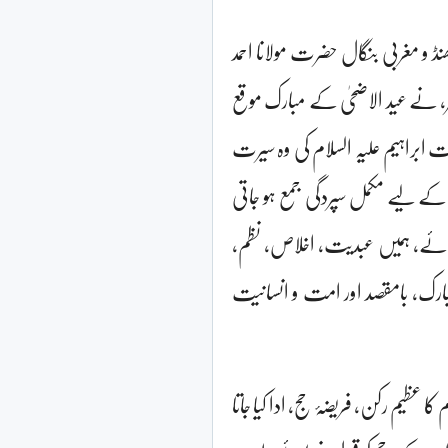
ڈ و مغربی بنگال حضرت مولانا احمد
گیر، نے عید الاضحیٰ کے مبارک موقع
ت ابراہیم علیہ السلام کی وہ سیرت
ے لیے مکمل سپردگی جمع ہو جاتی
رمائے، ہمیں عبدیت، اخلاص، نظم،
مبارک، بامقصد اور امت و انسانیت
عظیم رکن، فریضۂ حج، ادا کیا جاتا