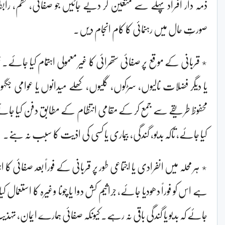
ذمہ دار افراد پہلے سے متعین کر دیے جائیں جو صفائی، نظم، رابط
صورتِ حال میں رہنمائی کا کام انجام دیں۔
٭ قربانی کے موقع پر صفائی ستھرائی کا غیر معمولی اہتمام کیا جائے
یا دیگر فضلات نالیوں، سڑکوں، گلیوں، کھلے میدانوں یا عوامی جگہو
محفوظ طریقے سے جمع کر کے مقامی انتظام کے مطابق دفن کیا جائے 
کیا جائے، تاکہ بدبو، گندگی، بیماری یا کسی کی اذیت کا سبب نہ بنے۔
٭ ہر محلہ میں انفرادی یا اجتماعی طور پر قربانی کے فوراً بعد صفائی کا 
ہے اس کو فوراً دھودیا جائے، جراثیم کش دوا یا چونا وغیرہ کا استعمال کی
جائے کہ بدبو یا گندگی باقی نہ رہے۔ کیونکہ صفائی ہمارے ایمان، تہذی