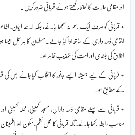
اور مقامی حالات کا لحاظ رکھتے ہوئے قربانی ضرور کریں۔
٭ قربانی کو صرف ایک رسم نہ سمجھا جائے، بلکہ اسے ایمان، اطا
اجتماعی ذمہ داری کے ساتھ ادا کیا جائے۔ مسلمان کا ہر عمل ایسا
اخلاق کی بلندی اور امت کی تہذیب ظاہر ہو۔
٭ قربانی کے لیے ہمیشہ ایسے جانور کا انتخاب کیا جائے جس کی قر
کے مطابق ہو۔
٭ قربانی سے پہلے مقامی ذمہ داران، مسجد کمیٹی، محلہ کمیٹی اور
مناسب رابطہ رکھا جائے، تاکہ قربانی کا عمل نظم، سکون اور اطمینان 