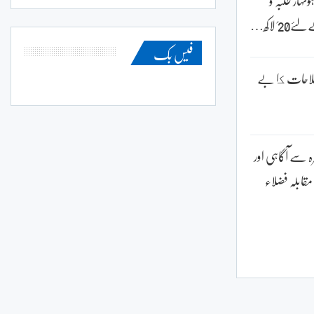
ہار طلبہ و
؍ لاکھ…
فیس بک
لاحات كا بے
ہ سے آگاہی اور
 مقابلہ فضلاء