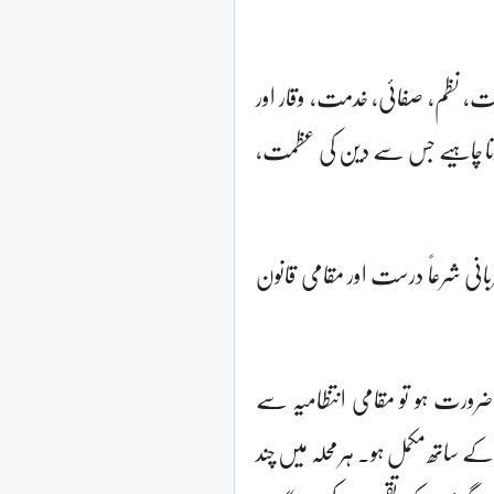
عت، نظم، صفائی، خدمت، وقار اور
 ہونا چاہیے جس سے دین کی عظمت،
بانی شرعاً درست اور مقامی قانون
 ضرورت ہو تو مقامی انتظامیہ سے
کے ساتھ مکمل ہو۔ ہر محلہ میں چند