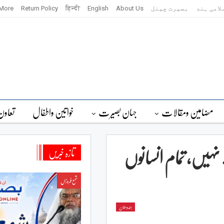
لامی ہند
بصیرت چینل
About Us
English
हिन्दी
Return Policy
More
مضامین ومقالات
جہان بصیرت
خواتین واطفال
تعاون
یں، تمام انسانوں
تازہ خبریں
شمع فروزاں
ہندوستان