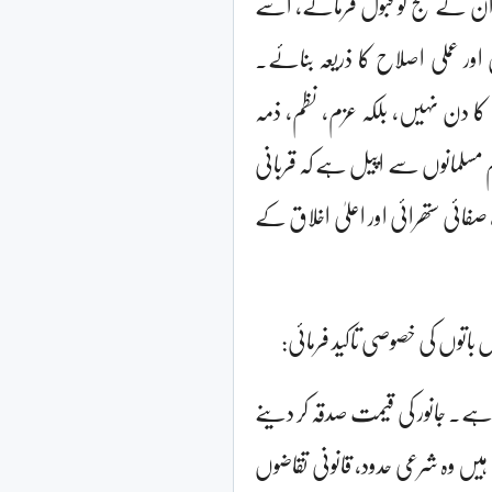
ٰ ان کے حج کو قبول فرمائے، اسے
اور عملی اصلاح کا ذریعہ بنائے۔
ا دن نہیں، بلکہ عزم، نظم، ذمہ
مسلمانوں سے اپیل ہے کہ قربانی
صفائی ستھرائی اور اعلیٰ اخلاق کے
اتوں کی خصوصی تاکید فرمائی:
ہے۔ جانور کی قیمت صدقہ کر دینے
ں وہ شرعی حدود، قانونی تقاضوں