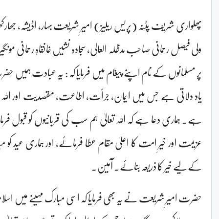
پھلواری شریف پٹنہ (پریس ریلیز) امیرِ شریعت بہار، اڈیشہ، جھارکھن
ولی فیصل رحمانی صاحب مدظلہ العالی، سجادہ نشیں خانقاہِ رحمانی مون
پر مسلمانوں کے نام اپنے پیغام میں فرمایا کہ : یہ عبادت ہمیں حضر
یاد دلاتی ہے جس میں ایمان، جرأت، اطاعت، مقصدیت اور اللہ ک
ہے۔ ہماری دعا ہے کہ اللہ تعالیٰ ہم سب کی قربانیوں کو قبول ف
عزیمت اور خیرِ امت کا اعلیٰ مقام عطا فرمائے، اور ہماری عید کو 
کے لیے خیر کا ذریعہ بنائے۔ آمین۔
حضرت امیرِ شریعت نے یہ بھی فرمایا کہ اسی مبارک مہینے میں اسلام کا 