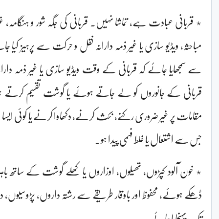
٭ قربانی عبادت ہے، تماشا نہیں۔ قربانی کی جگہ شور و ہنگامہ، غ
مباحثہ، ویڈیو سازی یا غیر ذمہ دارانہ نقل و حرکت سے پرہیز کیا جائ
سے سمجھایا جائے کہ قربانی کے وقت ویڈیو سازی یا غیر ذمہ دار
قربانی کے جانوروں کو لے جاتے ہوئے یا گوشت تقسیم کرتے ہ
مقامات پر غیر ضروری رکنے، بحث کرنے، دکھاوا کرنے یا کوئی ایسا ان
جس سے اشتعال یا غلط فہمی پیدا ہو۔
٭ خون آلود کپڑوں، تھیلوں، اوزاروں یا کھلے گوشت کے ساتھ با
ڈھکے ہوئے، محفوظ اور باوقار طریقے سے رشتہ داروں، پڑوسیوں
تک پہنچایا جائے۔