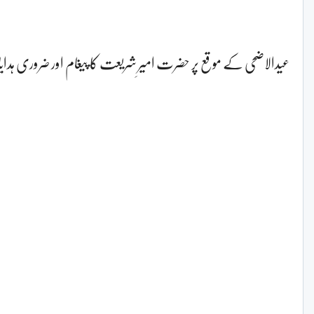
عیدالاضحی کے موقع پر حضرت امیرِ شریعت کا پیغام اور ضروری ہد