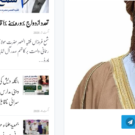
تعدد ازدواج كو روكنے كا ق
اگست 7, 2026
شمع فروزاں فقیہ العصر حضرت مولا
رحمانی دامت برکاتہم صدر آل انڈیا
بورڈ…
بنگلہ دیش کی
دینی مدارس
سرائی ناقا
اگست 4, 2026
جمعیۃعلماء مہ