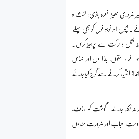
یر ضروری بھیڑ، نعرہ بازی، بحث و
ے۔ بچوں اور نوجوانوں کو بھی پہلے
انہ نقل و حرکت سے پرہیز کریں۔
وئے راستوں، بازاروں اور حساس
داز اختیار کرنے سے گریز کیا جائے
ہر نہ نکلا جائے۔ گوشت کو صاف،
، دوست احباب اور ضرورت مندوں