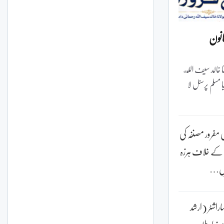
انون
نا خالد سیف الله
 مسلم پرسنل لا
 مفرور مصنفہ کی
 کے خلاف ہرزہ
بلِ…
اراشٹر (ارشد