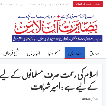
ہفتہ, اگست 8, 2026
تحفظ ختم نبوت و عظمت صحابہ
رابطہ صحافت اس
سرورق
ہندوستان
مسلم دنیا
اخبارجہاں
شمع فروزاں
اسلام کی رحمت صرف مسلمانوں کے لیے نہ
کے لیے ہے : امیر شریعت
On
مئی 25, 2026