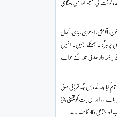
ہ، گوشت کی تقسیم اور کسی ہنگامی
۔ خون، آلائش، اوجھڑی، ہڈی، کھال
ں پر ہرگز نہ پھینکے جائیں۔ انہیں
یا ذمہ دار صفائی عملہ کے حوالے
اہتمام کیا جائے، جس جگہ قربانی ہوئی
ا جائے ، ، اور اس بات کو یقینی بنایا
ب اور اجتماعی وقار کا حصہ ہے۔