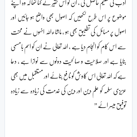
ادب کی تعلیم حاصل کی ، ان کو اس حقیر نے کہا تھا کہ وہ اپنے
موضوع پر اس طرح لکھیں کہ اصول بھی واضح ہو جائیں اور
اصول پر مسائل کی تطبیق بھی ہو ، ماشاءاللہ انہوں نے محنت
سے اس کام کو انجام دیا ہے ، اللہ تعالی نے ان کو اسم بامسمی
بنایا ہے اور صلاحیت و صالحیت دونوں سے نوازا ہے ، دعا
ہے کہ اللہ تعالی اس کاوش کو نافع بنائے اور مستقبل میں بھی
عزیزی سلمہ کو علم دین اور دین کی خدمت کی زیادہ سے زیادہ
توفیق میسر ائے ”