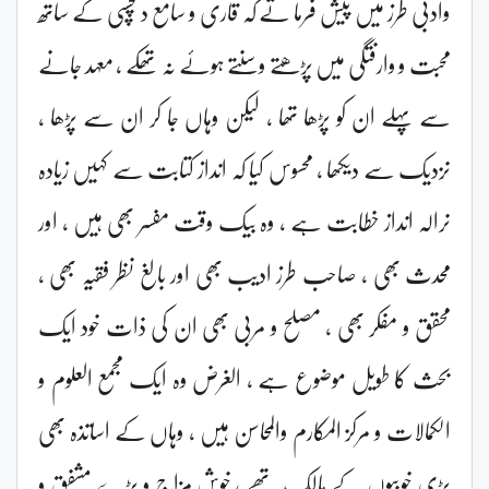
وادبی طرز میں پیش فرما تے کہ قاری و سامع دلچسپی کے ساتھ
محبت و وارفتگی میں پڑھتے وسنتے ہوئے نہ تھکے ، معہد جانے
سے پہلے ان کو پڑھا تھا ، لیکن وہاں جا کر ان سے پڑھا ،
نزدیک سے دیکھا ، محسوس کیا کہ انداز کتابت سے کہیں زیادہ
نرالہ انداز خطابت ہے ، وہ بیک وقت مفسر بھی ہیں ، اور
محدث بھی ، صاحب طرز ادیب بھی اور بالغ نظر فقیہ بھی ،
محقق و مفکر بھی ، مصلح و مربی بھی ان کی ذات خود ایک
بحث کا طویل موضوع ہے ، الغرض وہ ایک مجمع العلوم و
الکمالات و مرکز المکارم والمحاسن ہیں ، وہاں کے اساتذہ بھی
بڑی خوبیوں کے مالک تھے ، خوش مزاج و بڑے مشفق و