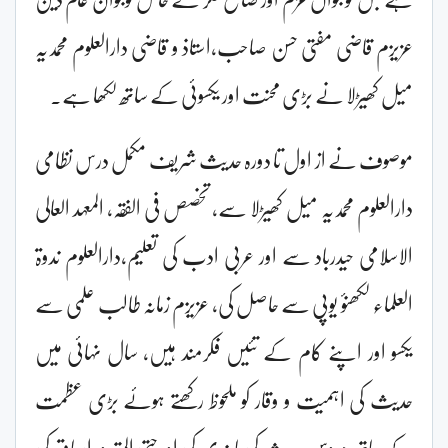
عزیزم قاضی مفتی حسن صاحب،استاذ و قاضی دارالعلوم محمدیہ
میل کھیڑلا نے بڑی محنت اور یکسوئی کے ساتھ لکھا ہے۔
موصوف نے از اول تا دورہ حدیث شریف مکمل درس نظامی
دارالعلوم محمدیہ میل کھیڑلا سے، تخصص فی الفقہ، المعہد العالی
الاسلامی حیدرباد سے اور عربی ادب کی تعلیم،دارالعلوم ندوۃ
العلماء لکھنؤ یوپی سے حاصل کی، عزیزم زمانہ طالب علمی سے
یکسو اور اپنے کام کے تئیں فکرمند ہیں، سال نہائی میں
حدیث کی اہمیت و وقار کو ملحوظ رکھتے ہوئے بڑی عظمت
کے ساتھ،دروس حدیث کی پابندی کی اور حتی المقدور اسباق کی