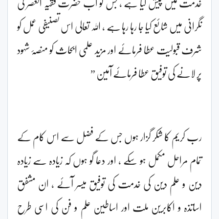
خدمت میں پیش کیا ہے ، جس کو اب حضرت فقیہ العصر کی
نگرانی میں شائع کیا جا رہا رہا ہے ، اللہ تعالی اس تصنیفی عمل کو
شرف قبولیت عطا فرمائے اور مزید علمی ابحاث کو منصۂ شہود
پر لانے کی توفیق عطا فرمائے آمین ”
رب کریم کا شکر گزار ہوں جس کے فضل سے اس کام کے
تمام مراحل مکمل ہو سکے ، اور دعا گو ہوں کہ زیادہ سے زیادہ
دین و علم دین کی خدمت کی توفیق میسر آئے ، ان مشفق
اساتذہ و اکابرین ملت اور اساطین علم و فن کی اسی طرح