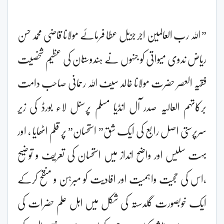
” اللہ رب العالمین اجر جزیل عطا فرمائے مولانا قاضی محمد حسن
ریاض ندوی میواتی کو جنہوں نے ہندوستان کی عظیم شخصیت
فقیہ العصر حضرت مولانا خالد سیف اللہ رحمانی صاحب دامت
برکاتہم العالیہ صدر آل انڈیا مسلم پرسنل لاء بورڈ کی زیر
سرپرستی اصل رابع کی ایک شق” استحسان” پر قلم اٹھایا ، اور
بہت سلیس اور واضح انداز میں استحسان کی تعریف و توضیح
،اس کی حجیت واہمیت اور افادیت کو مبرہن و منقح کرکے
ایک خوبصورت گلدستہ کی شکل میں اہل علم حضرات کی