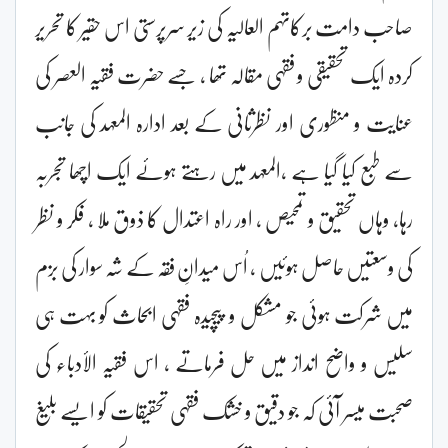
صاحب دامت برکاتہم العالیہ کی زیر سرپرستی اس حقیر کا تحریر
کردہ ایک تحقیقی و فقہی مقالہ تھا ، جسے حضرت فقیہ العصر کی
عنایت و منظوری اور نظرثانی کے بعد ادارہ المعہد کی جانب
سے طبع کیا گیا ہے ،المعہد میں رہتے ہوئے ایک اچھا تجربہ
رہا، وہاں تحقیق و تمحیص ، اور راہ اعتدال کا ذوق ملا ، فکر و نظر
کی وسعتیں حاصل ہوئیں ، اُس میدانِ فقہ کے شہ سوار کی بزم
میں شرکت ہوئی جو مشکل و پیچیدہ فقہی ابحاث کو بہت ہی
سلیس و واضح انداز میں حل فرماتے ، اس فقیہ الأدباء کی
صحبت میسر آئی کہ جو دقیق و خشک فقہی تحقیقات کو ایسے بلیغ