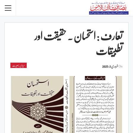
تعارف : استحسان ۔ حقیقت اور
تطبیقات
میزان بصیرت
On
فروری 3, 2025