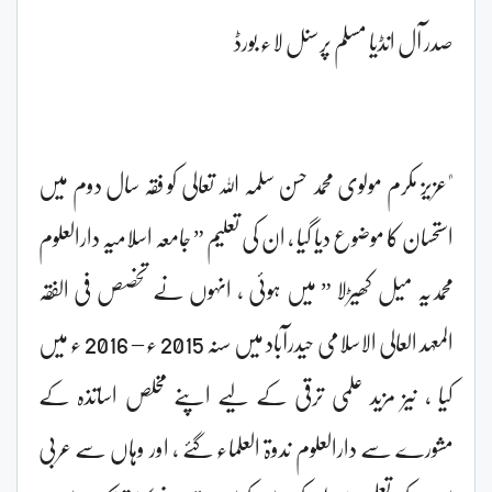
صدر آل انڈیا مسلم پرسنل لاء بورڈ
"عزیز مکرم مولوی محمد حسن سلمہ اللہ تعالی کو فقہ سال دوم میں
استحسان کا موضوع دیا گیا ، ان کی تعلیم ” جامعہ اسلامیہ دارالعلوم
محمدیہ میل کھیڑلا ” میں ہوئی ، انہوں نے تخصص فی الفقہ
المعہد العالی الاسلامی حیدرآباد میں سنہ 2015 ء – 2016 ء میں
کیا ، نیز مزید علمی ترقی کے لیے اپنے مخلص اساتذہ کے
مشورے سے دارالعلوم ندوۃ العلماء گئے ، اور وہاں سے عربی