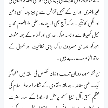
غیر حاضری اور ان کے تئیں تغافل سے پرہیز رہا۔ اُسی دھن
اور لگن کا نتیجہ ہے کہ آج بھی اپنے مادر علمی دارالعلوم محمدیہ
میل کھیڑ لا سے وابستہ ہوکر ، مدرسی اور قضاء کے جملہ مفوضہ
امور کو، ہمہ تن مصروف رہ کر، بڑی شفافیت اور یکسوئی کے
ساتھ انجام دے رہے ہیں ۔
زیر نظر مسودہ دوران تدریب و زمانہ تخصص فی الفقہ میں لکھا گیا
ایک علمی مقالہ ہے،فقہ و فتاویٰ کے شناور اور عالم اسلام کی
عظیم ہستی، آل انڈیا مسلم پرسنل لاء بورڈ کے صدر حضرت
مولانا خالد سیف اللہ رحمانی صاحب متعنا اللہ بطول حیاتہ، کی زیر