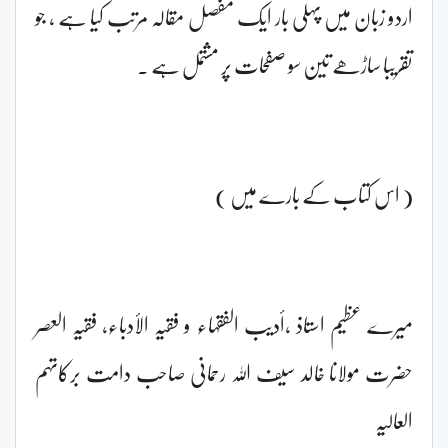
اردو زبان میں پہلی بار ایک مفصل مقالہ مرتب کیا ہے ، جو
تقریبا ساڑھے تین سو صفحات پر مشتمل ہے ۔
( اس کتاب کے بارے میں )
میرے عظیم استاذ ،أدیب الفقہاء و فقیہ الأدباء، فقیہ العصر
حضرت مولانا خالد سیف اللہ رحمانی صاحب دامت برکاتہم
العالیہ