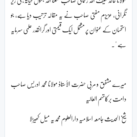
نگرانی، عزیزم مفتی صاحب نے یہ مقالہ ترتیب دیا ہے، جو
استحسان کے عنوان پر مشتمل ایک قیمتی اور گرانقدر علمی سرمایہ
ہے "۔
میرے مشفق و مربی حضرت الأستاذ مولانا محمد ادریس صاحب
دامت برکاتہم العالیہ
شیخ الحدیث جامعہ اسلامیہ دارالعلوم محمدیہ میل کھیڑلا