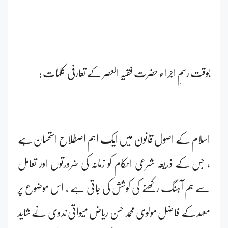
بوقت رسمِ اجراء حضرت فقیہ العصر کے تعارفی کلمات :
اسلام کے اصول قانون میں ایک اہم اصطلاح استحسان ہے
، جس کے ذریعہ شرعی احکام کو زمانہ کی ضرورتوں اور تعامل
سے ہم آہنگ رکھنے کی کوشش کی جاتی ہے ، اس موضوع پر
معہد کے فاضل مولوی محمد حسن ریاض میواتی ندوی نے شاید