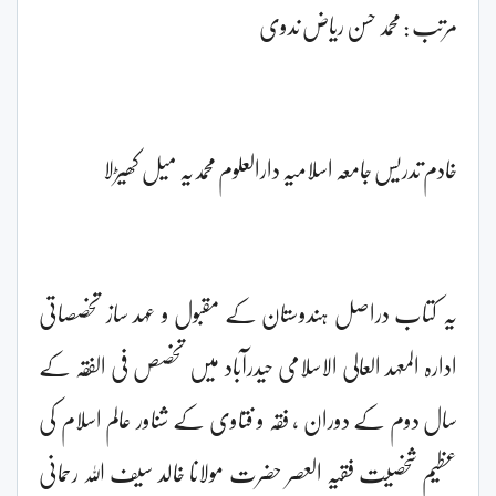
مرتب : محمد حسن ریاض ندوی
خادم تدریس جامعہ اسلامیہ دارالعلوم محمدیہ میل کھیڑلا
یہ کتاب دراصل ہندوستان کے مقبول و عہد ساز تخصصاتی
ادارہ المعہد العالی الاسلامی حیدرآباد میں تخصص فی الفقہ کے
سال دوم کے دوران ، فقہ و فتاوی کے شناور عالم اسلام کی
عظیم شخصیت فقیہ العصر حضرت مولانا خالد سیف اللہ رحمانی