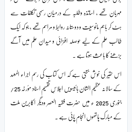
مہربان تھے ، اساتذہ وطلبہ کے درمیان رسمی تکلفات سے
ہٹ کر باہم مانوسیت و دوستانہ روابط و مراسم تھے ، جو کہ ایک
طالب علم کے لیے حوصلہ افزائی و میدان علم میں آگے
بڑھنے کا باعث ہوتا ہے ۔
اس حقیر کی خوش بختی ہے کہ اس کتاب کی رسم اجراء المعہد
کے سالانہ عظیم الشان بائیسویں اجلاسِ تقسیم اسناد مؤرخہ 25/
جنوری 2025 ء میں حضرت فقیہ العصر ودیگر اکابرین ملت
کے مبارک ہاتھوں انجام پائی ہے ۔