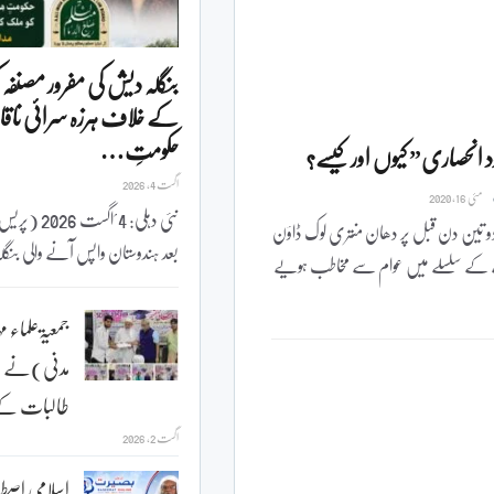
بنگلہ دیش کی مفرور مصنفہ 
کے خلاف ہرزہ سرائی ناقا
حکومتِ…
خود انحصاری” کیوں اور کیسے؟
اگست 4, 2026
مئی 16, 2020
نئی دہلی: 4 ؍ا
شتہ دو تین دن قبل پر دھان منتری لوک ڈاؤن
بعد ہندوستان واپس آنے والی بن
ے کے سلسلے میں عوام سے مخاطب ہویے
جمعیۃعلماء مہ
مدنی)نے ہون
طالبات کے لئے20
اگست 2, 2026
اسلامی اصط