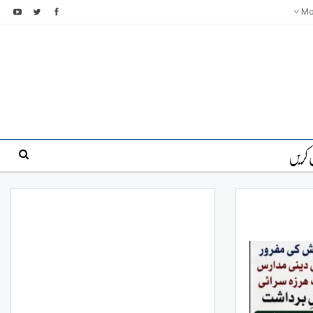
Mo
 کریں