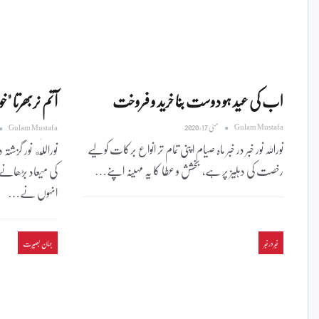
اب کی عید ہو دوست بِنا خرید و فروخت
آتم نربھرتا "
Gulam Mustafa
مئی 17, 2020
Gulam Mustafa
نوراللہ نور خبر در خبر ماہ صیام اپنی تمام تر انواع برکات کو لیے
نوراللّٰه نور گز
رخصت کی دہلیز پر ہے، بخشش و عطا کا یہ مہینہ اپنے…
کی میعاد بڑھان
انہوں نے…
خبردرخبر
جہان بصیرت