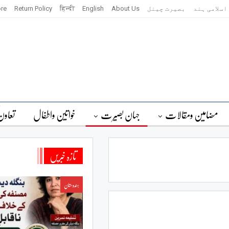
اسلامی ہند
بصیرت چینل
About Us
English
हिन्दी
Return Policy
re
مضامین ومقالات
جہان بصیرت
خواتین واطفال
تعاون
تازہ خبریں
ہندوستان