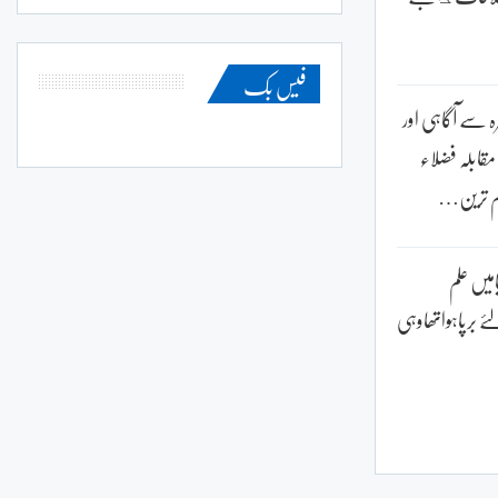
فیس بک
ہ سے آگاہی اور
 مقابلہ فضلاء
ہم ترین…
امیں علم
 برپاہواتھاوہی