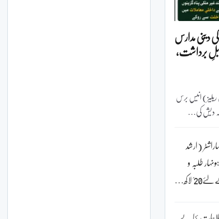
کی دینی مدارس
بلِ برداشت،
گست 2026 (پریس ریلیز) انیس برس
گلہ دیش کی…
اراشٹر (ارشد
ہار طلبہ و
؍ لاکھ…
لاحات كا بے