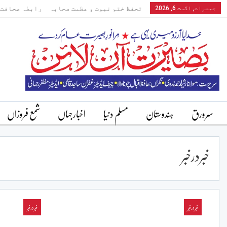
جمعرات, اگست 6, 2026
تحفظ ختم نبوت و عظمت صحابہ
رابطہ صحافت 
سرورق
ہندوستان
مسلم دنیا
اخبارجہاں
شمع فروزاں
خبردرخبر
خبردرخبر
خبردرخبر