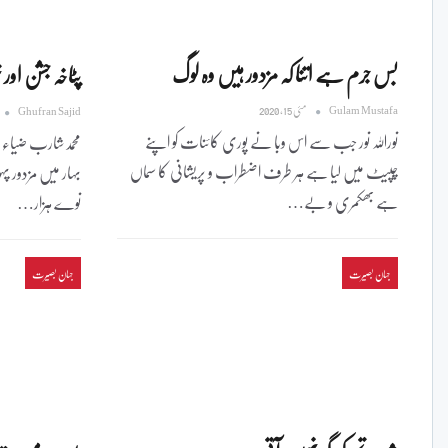
بس جرم ہے اتنا کہ مزدور ہیں وہ لوگ
پٹاخہ جشن اور 
Gulam Mustafa
مئی 15, 2020
Ghufran Sajid
نوراللہ نور جب سے اس وبا نے پوری کائنات کو اپنے
محمدشارب ضیاء رحم
چپیٹ میں لیا ہے ہر طرف اضطراب و پریشانی کا سماں
بہار میں مزدور
ہے بھکمری و بے…
نوے ہزار…
جہان بصیرت
جہان بصیرت